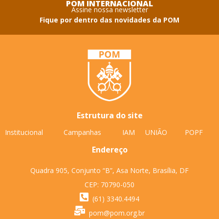
POM INTERNACIONAL
Assine nossa newsletter
Fique por dentro das novidades da POM
Estrutura do site
Institucional
Campanhas
IAM
UNIÃO
POPF
Endereço
Quadra 905, Conjunto “B”, Asa Norte, Brasília, DF
CEP: 70790-050
(61) 3340.4494
pom@pom.org.br