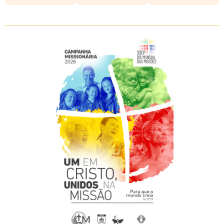
CM 2026
Com o tema “Um em Cristo, unidos na missão” e o lema
“Para que o mundo creia” (Jo 17,21), que recorda-nos que
no centro da ação evangelizadora está o mistério da
nossa união com Cristo. Convida-nos primeiramente a
ter corações reconciliados e desejosos de comunhão,
para que possamos levar a luz do Evangelho a todas as
realidades do mundo.
Veja mais