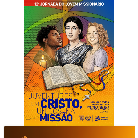
12ª Jornada do Jovem missionário
No mês de maio, a Juventude Missionária (JM) no Brasil
realiza a 12ª edição da Jornada do Jovem Missionário
(JJM). Neste ano especial para a Obra da Propagação da
Fé (POPF), que celebra os 200 anos de fundação do
Rosário Vivo, queremos, junto à juventude, colocar-nos
no caminho de Maria, a grande missionária do Pai,
inspirando-nos em sua fé, disponibilidade e espírito
missionário.
Veja mais