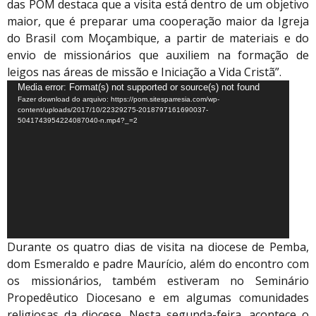
das POM destaca que a visita está dentro de um objetivo
maior, que é preparar uma cooperação maior da Igreja
do Brasil com Moçambique, a partir de materiais e do
envio de missionários que auxiliem na formação de
leigos nas áreas de missão e Iniciação a Vida Cristã”.
Tocador
Media error: Format(s) not supported or source(s) not found
Fazer download do arquivo: https://pom.sitesparresia.com/wp-
de
content/uploads/2017/10/22329275-2018797161690037-
vídeo
5041743954224087040-n.mp4?_=2
Durante os quatro dias de visita na diocese de Pemba,
dom Esmeraldo e padre Maurício, além do encontro com
os missionários, também estiveram no Seminário
Propedêutico Diocesano e em algumas comunidades
religiosas da diocese. Nesta segunda-feira, acontece o