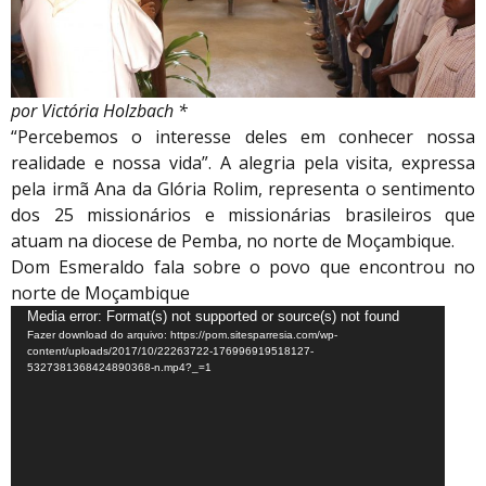
por Victória Holzbach *
“Percebemos o interesse deles em conhecer nossa
realidade e nossa vida”. A alegria pela visita, expressa
pela irmã Ana da Glória Rolim, representa o sentimento
dos 25 missionários e missionárias brasileiros que
atuam na diocese de Pemba, no norte de Moçambique.
Dom Esmeraldo fala sobre o povo que encontrou no
norte de Moçambique
Tocador
Media error: Format(s) not supported or source(s) not found
Fazer download do arquivo: https://pom.sitesparresia.com/wp-
de
content/uploads/2017/10/22263722-176996919518127-
vídeo
5327381368424890368-n.mp4?_=1