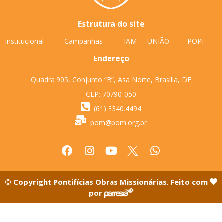
Estrutura do site
Institucional
Campanhas
IAM
UNIÃO
POPF
Endereço
Quadra 905, Conjunto “B”, Asa Norte, Brasília, DF
CEP: 70790-050
(61) 3340.4494
pom@pom.org.br
© Copyright Pontifícias Obras Missionárias. Feito com
por