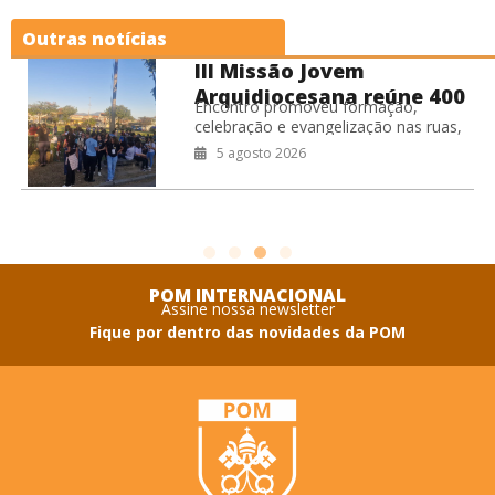
Outras notícias
III Missão Jovem
Arquidiocesana reúne 400
Encontro promoveu formação,
jovens no RJ
celebração e evangelização nas ruas,
fortalecendo o compromisso missionário
5 agosto 2026
da juventude da Arquidiocese de São
Sebastião do Rio de Janeiro.
Coordenação
POM INTERNACIONAL
Assine nossa newsletter
Fique por dentro das novidades da POM