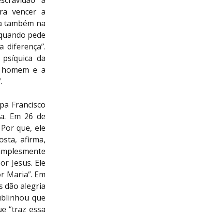
scravidão” a
ra vencer a
na também na
, quando pede
 diferença”.
 psíquica da
 o homem e a
.
apa Francisco
ta. Em 26 de
Por que, ele
sta, afirma,
Simplesmente
r Jesus. Ele
r Maria”. Em
s dão alegria
ublinhou que
e “traz essa