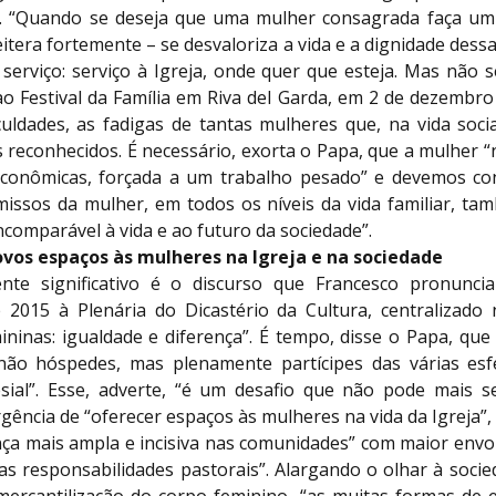
”. “Quando se deseja que uma mulher consagrada faça um
eitera fortemente – se desvaloriza a vida e a dignidade dess
serviço: serviço à Igreja, onde quer que esteja. Mas não s
 Festival da Família em Riva del Garda, em 2 de dezembro 
iculdades, as fadigas de tantas mulheres que, na vida soci
s reconhecidos. É necessário, exorta o Papa, que a mulher “
econômicas, forçada a um trabalho pesado” e devemos co
issos da mulher, em todos os níveis da vida familiar, t
ncomparável à vida e ao futuro da sociedade”.
vos espaços às mulheres na Igreja e na sociedade
ente significativo é o discurso que Francesco pronunc
e 2015 à Plenária do Dicastério da Cultura, centralizado
ininas: igualdade e diferença”. É tempo, disse o Papa, qu
não hóspedes, mas plenamente partícipes das várias esf
lesial”. Esse, adverte, “é um desafio que não pode mais se
rgência de “oferecer espaços às mulheres na vida da Igreja”
ça mais ampla e incisiva nas comunidades” com maior envo
as responsabilidades pastorais”. Alargando o olhar à socie