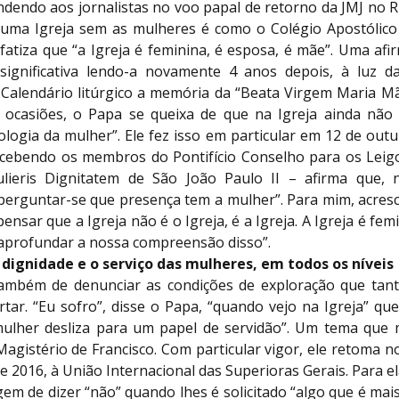
dendo aos jornalistas no voo papal de retorno da JMJ no R
“uma Igreja sem as mulheres é como o Colégio Apostólico
fatiza que “a Igreja é feminina, é esposa, é mãe”. Uma af
significativa lendo-a novamente 4 anos depois, à luz d
 Calendário litúrgico a memória da “Beata Virgem Maria Mãe
 ocasiões, o Papa se queixa de que na Igreja ainda não
logia da mulher”. Ele fez isso em particular em 12 de out
cebendo os membros do Pontifício Conselho para os Leigo
ieris Dignitatem de São João Paulo II – afirma que, n
perguntar-se que presença tem a mulher”. Para mim, acresc
nsar que a Igreja não é o Igreja, é a Igreja. A Igreja é fem
aprofundar a nossa compreensão disso”.
 dignidade e o serviço das mulheres, em todos os níveis
ambém de denunciar as condições de exploração que tan
tar. “Eu sofro”, disse o Papa, “quando vejo na Igreja” que
mulher desliza para um papel de servidão”. Um tema que 
agistério de Francisco. Com particular vigor, ele retoma n
e 2016, à União Internacional das Superioras Gerais. Para el
em de dizer “não” quando lhes é solicitado “algo que é mai