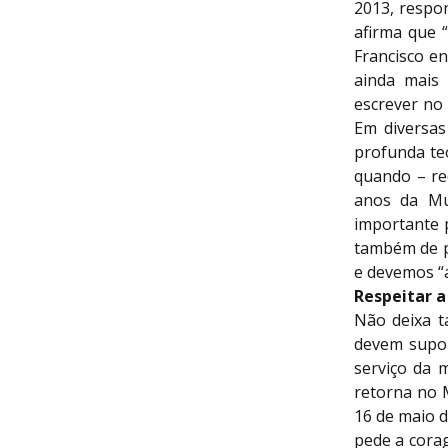
2013, respon
afirma que 
Francisco en
ainda mais 
escrever no
Em diversas
profunda teo
quando – re
anos da Mul
importante 
também de pe
e devemos “
Respeitar a
Não deixa t
devem supor
serviço da 
retorna no M
16 de maio d
pede a corag