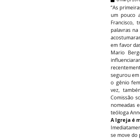
“As primeira
um pouco a
Francisco, 
palavras na 
acostumaram
em favor das
Mario Berg
influenciar
recentement
segurou em 
o gênio femi
vez, também
Comissão so
nomeadas em
teóloga Anne
A Igreja é 
Imediatamen
se move do p