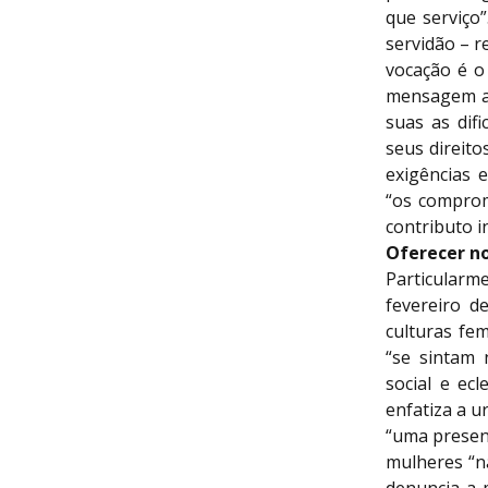
que serviço
servidão – r
vocação é o 
mensagem ao
suas as dif
seus direito
exigências 
“os comprom
contributo i
Oferecer no
Particularm
fevereiro d
culturas fem
“se sintam 
social e ec
enfatiza a u
“uma presen
mulheres “n