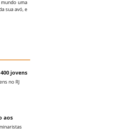
do mundo uma
da sua avó, e
 400 jovens
ens no RJ
o aos
minaristas