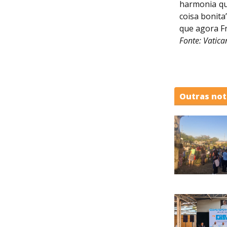
harmonia qu
coisa bonita
que agora F
Fonte: Vatic
Outras not