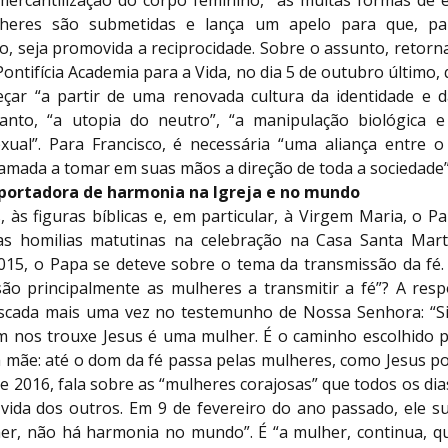
mercantilização do corpo feminino, “as muitas formas de e
heres são submetidas e lança um apelo para que, pa
o, seja promovida a reciprocidade. Sobre o assunto, retor
Pontifícia Academia para a Vida, no dia 5 de outubro último
çar “a partir de uma renovada cultura da identidade e da
rtanto, “a utopia do neutro”, “a manipulação biológica e
exual”. Para Francisco, é necessária “uma aliança entre
amada a tomar em suas mãos a direção de toda a sociedade”
 portadora de harmonia na Igreja e no mundo
 às figuras bíblicas e, em particular, à Virgem Maria, o P
as homilias matutinas na celebração na Casa Santa Mar
2015, o Papa se deteve sobre o tema da transmissão da fé. 
são principalmente as mulheres a transmitir a fé”? A respo
scada mais uma vez no testemunho de Nossa Senhora: “
 nos trouxe Jesus é uma mulher. É o caminho escolhido po
a mãe: até o dom da fé passa pelas mulheres, como Jesus po
e 2016, fala sobre as “mulheres corajosas” que todos os dia
vida dos outros. Em 9 de fevereiro do ano passado, ele s
er, não há harmonia no mundo”. É “a mulher, continua, qu