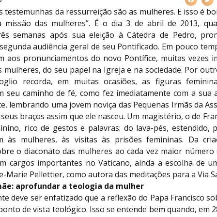
s testemunhas da ressurreição são as mulheres. E isso é bon
 missão das mulheres”. É o dia 3 de abril de 2013, qu
três semanas após sua eleição à Cátedra de Pedro, pro
segunda audiência geral de seu Pontificado. Em pouco temp
 aos pronunciamentos do novo Pontífice, muitas vezes i
 mulheres, do seu papel na Igreja e na sociedade. Por outr
oglio recorda, em muitas ocasiões, as figuras feminin
am seu caminho de fé, como fez imediatamente com a sua 
e, lembrando uma jovem noviça das Pequenas Irmãs da As
seus braços assim que ele nasceu. Um magistério, o de Fra
nino, rico de gestos e palavras: do lava-pés, estendido, 
 às mulheres, às visitas às prisões femininas. Da cr
bre o diaconato das mulheres ao cada vez maior número
 cargos importantes no Vaticano, ainda a escolha de u
-Marie Pellettier, como autora das meditações para a Via S
mãe: aprofundar a teologia da mulher
te deve ser enfatizado que a reflexão do Papa Francisco so
onto de vista teológico. Isso se entende bem quando, em 2