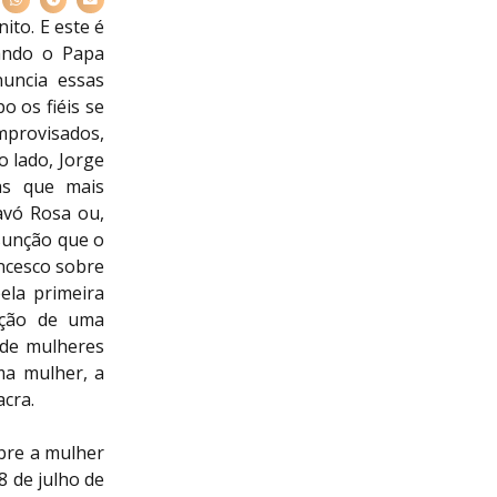
ito. E este é
ando o Papa
nuncia essas
o os fiéis se
mprovisados,
o lado, Jorge
as que mais
avó Rosa ou,
sunção que o
ncesco sobre
pela primeira
iação de uma
 de mulheres
ma mulher, a
acra.
bre a mulher
8 de julho de