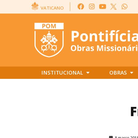
VATICANO
INSTITUCIONAL
OBRAS
F
8 março 201