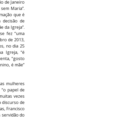
io de Janeiro
 sem Maria”.
irmação que é
a decisão de
 da Igreja”.
 se fez “uma
ubro de 2013,
s, no dia 25
a Igreja, “é
enta, “gosto
inino, é mãe”
tas mulheres
 “o papel de
muitas vezes
o discurso de
as, Francisco
s servidão do