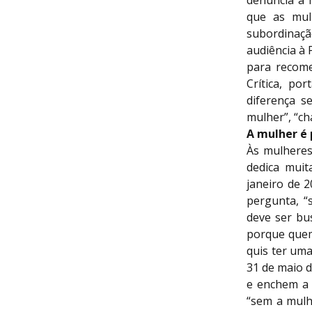
denuncia a 
que as mul
subordinaçã
audiência à 
para recome
Crítica, po
diferença s
mulher”, “ch
A mulher é
Às mulheres,
dedica muit
janeiro de 
pergunta, “
deve ser bu
porque quem
quis ter um
31 de maio d
e enchem a 
“sem a mulh