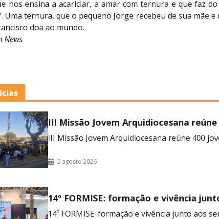
e nos ensina a acariciar, a amar com ternura e que faz 
”. Uma ternura, que o pequeno Jorge recebeu de sua mãe e 
rancisco doa ao mundo.
an News
ícias
III Missão Jovem Arquidiocesana reúne
no RJ
III Missão Jovem Arquidiocesana reúne 400 jov
5 agosto 2026
14º FORMISE: formação e vivência junt
seminaristas
14º FORMISE: formação e vivência junto aos se