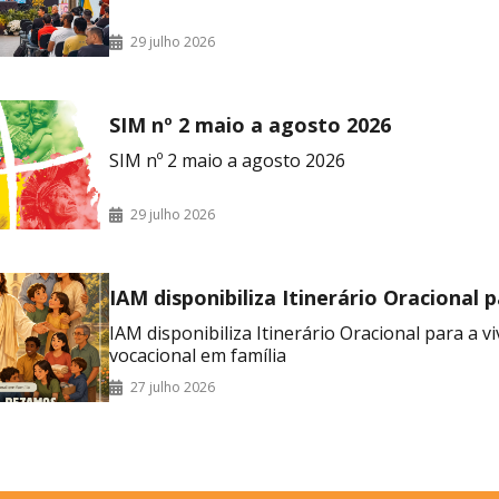
29 julho 2026
SIM nº 2 maio a agosto 2026
SIM nº 2 maio a agosto 2026
29 julho 2026
IAM disponibiliza Itinerário Oracional 
vivência do mês vocacional em família
IAM disponibiliza Itinerário Oracional para a v
vocacional em família
27 julho 2026