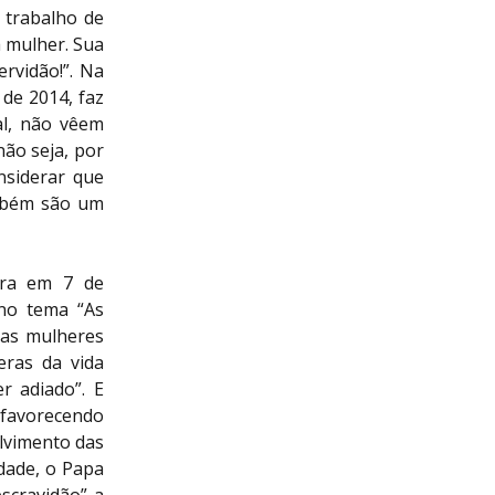
 trabalho de
a mulher. Sua
ervidão!”. Na
de 2014, faz
al, não vêem
não seja, por
nsiderar que
ambém são um
iara em 7 de
 no tema “As
e as mulheres
eras da vida
r adiado”. E
, favorecendo
lvimento das
dade, o Papa