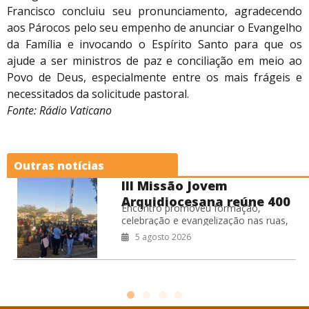
Francisco concluiu seu pronunciamento, agradecendo
aos Párocos pelo seu empenho de anunciar o Evangelho
da Família e invocando o Espírito Santo para que os
ajude a ser ministros de paz e conciliação em meio ao
Povo de Deus, especialmente entre os mais frágeis e
necessitados da solicitude pastoral.
Fonte: Rádio Vaticano
Outras notícias
III Missão Jovem
Arquidiocesana reúne 400
Encontro promoveu formação,
jovens no RJ
celebração e evangelização nas ruas,
fortalecendo o compromisso missionário
5 agosto 2026
da juventude da Arquidiocese de São
Sebastião do Rio de Janeiro.
Coordenação