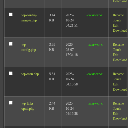
Download
wp-config-
3.14
2025-
-rwxrwxr-x
Rename
sample.php
KB
10-24
Touch
04:21:51
Edit
Download
wp-
3.95
2026-
-rwxrwxr-x
Rename
config.php
KB
08-07
Touch
17:34:18
Edit
Download
wp-cron.php
5.51
2025-
-rwxrwxr-x
Rename
KB
10-24
Touch
04:16:58
Edit
Download
wp-links-
2.44
2025-
-rwxrwxr-x
Rename
opml.php
KB
10-24
Touch
04:16:58
Edit
Download