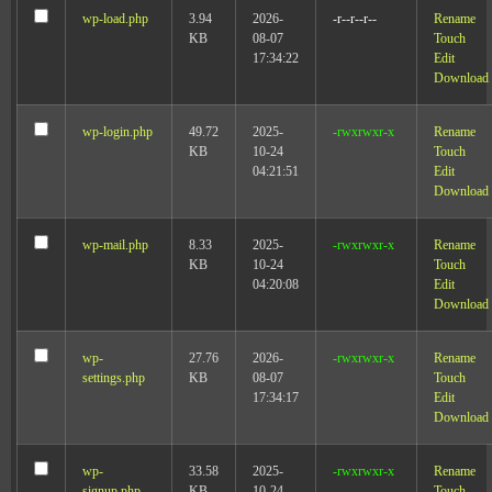
wp-load.php
3.94
2026-
-r--r--r--
Rename
KB
08-07
Touch
17:34:22
Edit
Download
wp-login.php
49.72
2025-
-rwxrwxr-x
Rename
KB
10-24
Touch
04:21:51
Edit
Download
wp-mail.php
8.33
2025-
-rwxrwxr-x
Rename
KB
10-24
Touch
04:20:08
Edit
Download
wp-
27.76
2026-
-rwxrwxr-x
Rename
settings.php
KB
08-07
Touch
17:34:17
Edit
Download
wp-
33.58
2025-
-rwxrwxr-x
Rename
signup.php
KB
10-24
Touch