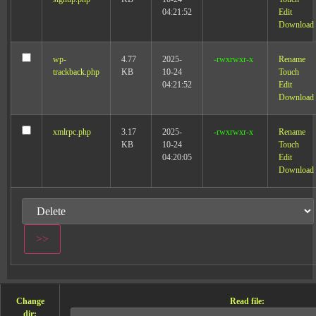
04:21:52
Edit
Download
wp-
4.77
2025-
-rwxrwxr-x
Rename
trackback.php
KB
10-24
Touch
04:21:52
Edit
Download
xmlrpc.php
3.17
2025-
-rwxrwxr-x
Rename
KB
10-24
Touch
04:20:05
Edit
Download
Change
Read file:
dir: