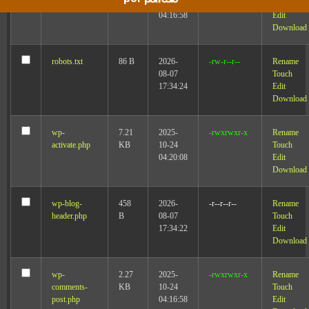
KB
10-24
Touch
04:16:58
Edit
Download
robots.txt
86 B
2026-
-rw-r--r--
Rename
08-07
Touch
17:34:24
Edit
Download
wp-
7.21
2025-
-rwxrwxr-x
Rename
activate.php
KB
10-24
Touch
04:20:08
Edit
Download
wp-blog-
458
2026-
-r--r--r--
Rename
header.php
B
08-07
Touch
17:34:22
Edit
Download
wp-
2.27
2025-
-rwxrwxr-x
Rename
comments-
KB
10-24
Touch
post.php
04:16:58
Edit