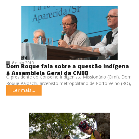
8 maio 2019
Dom Roque fala sobre a questão indígena
à Assembleia Geral da CNBB
O presidente do Conselho Indigenista Missionário (Cimi), Dom
Roque Paloschi, arcebisto metropolitano de Porto Velho (RO),
se pronunciou nesta terça-feira (7) à plenária da
Ler mais...