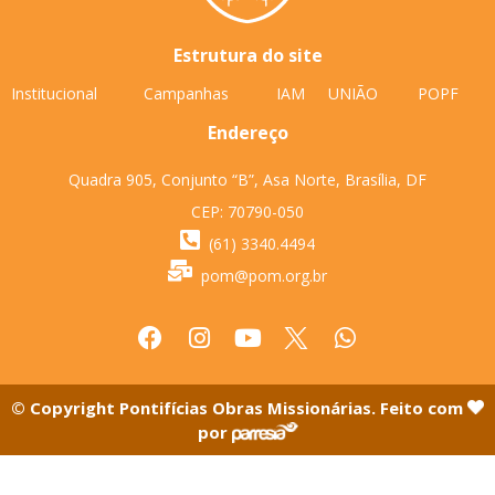
Estrutura do site
Institucional
Campanhas
IAM
UNIÃO
POPF
Endereço
Quadra 905, Conjunto “B”, Asa Norte, Brasília, DF
CEP: 70790-050
(61) 3340.4494
pom@pom.org.br
© Copyright Pontifícias Obras Missionárias. Feito com
por