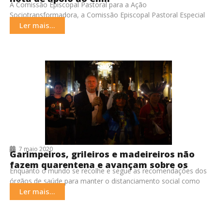
A Comissão Episcopal Pastoral para a Ação
Sociotransformadora, a Comissão Episcopal Pastoral Especial
Ecologia Integral e Mineração e a Comissão Brasileira de
Ler mais...
Justiça e
7 maio 2020
Garimpeiros, grileiros e madeireiros não
fazem quarentena e avançam sobre os
Enquanto o mundo se recolhe e segue as recomendações dos
povos indígenas
órgãos de saúde para manter o distanciamento social como
forma de conter o avanço
Ler mais...