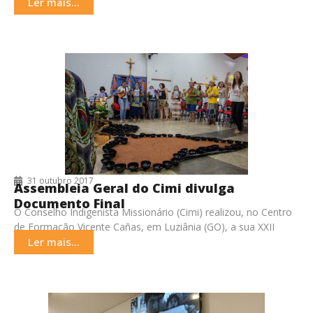
protagonizados pelos povos Akroá-Gamella, Krenyê, Gavião e
Ler mais...
Tremembé
31 outubro 2017
Assembleia Geral do Cimi divulga
Documento Final
O Conselho Indigenista Missionário (Cimi) realizou, no Centro
de Formação Vicente Cañas, em Luziânia (GO), a sua XXII
Assembleia Geral. No final dos trabalhos,
Ler mais...