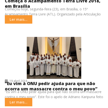
Começa o Acampamento Terra Livre 2018,
em Brasília
Começou hoje, segunda-feira (23), em Brasília, o 15º
Acampamento Terra Livre (ATL). Organizado pela Articulação
dos Povos Indígenas do Brasil (Apib), o ATL reúne
Ler mais...
19 abril 2018
“Eu vim à ONU pedir ajuda para que não
ocorra um massacre contra o meu povo”
“Eu vim à ONU pedir ajuda para que não ocorra um massacre
contra o meu povo”. Este foi o apelo de Adriano Karipuna feito
Ler mais...