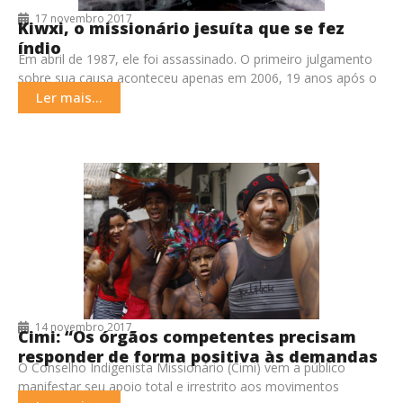
17 novembro 2017
Kiwxi, o missionário jesuíta que se fez
índio
Em abril de 1987, ele foi assassinado. O primeiro julgamento
sobre sua causa aconteceu apenas em 2006, 19 anos após o
crime, e os
Ler mais...
14 novembro 2017
Cimi: “Os órgãos competentes precisam
responder de forma positiva às demandas
O Conselho Indigenista Missionário (Cimi) vem a público
de povos mobilizados”
manifestar seu apoio total e irrestrito aos movimentos