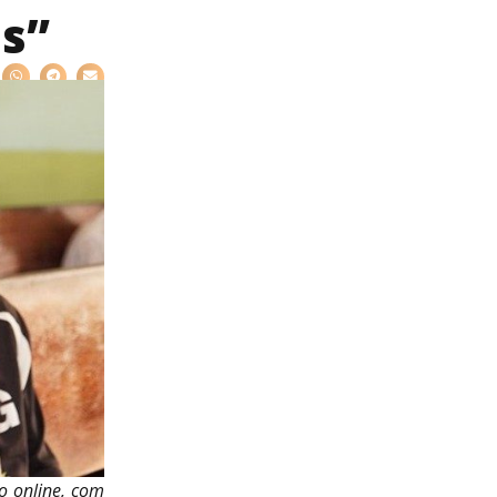
s”
o online, com