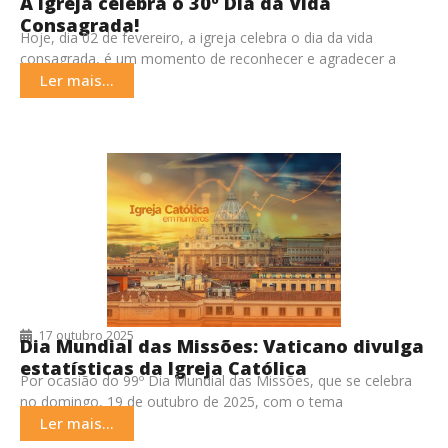
A Igreja celebra o 30º Dia da Vida
Consagrada!
Hoje, dia 02 de fevereiro, a igreja celebra o dia da vida
consagrada, é um momento de reconhecer e agradecer a
dedicação de homens
Ler mais...
17 outubro 2025
Dia Mundial das Missões: Vaticano divulga
estatísticas da Igreja Católica
Por ocasião do 99º Dia Mundial das Missões, que se celebra
no domingo, 19 de outubro de 2025, com o tema
“Missionários de esperança
Ler mais...