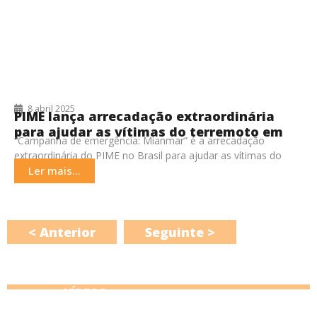
8 abril 2025
PIME lança arrecadação extraordinária
para ajudar as vítimas do terremoto em
“Campanha de emergência: Mianmar” é a arrecadação
Mianmar
extraordinária do PIME no Brasil para ajudar as vítimas do
terremoto no Mianmar que foi atingido de
Ler mais...
< Anterior
Seguinte >
VÍDEOS