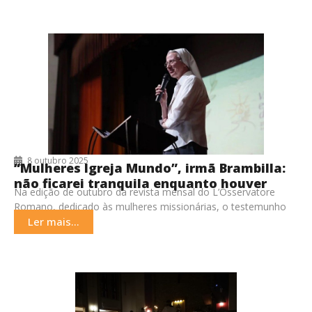
8 outubro 2025
“Mulheres Igreja Mundo”, irmã Brambilla:
não ficarei tranquila enquanto houver
Na edição de outubro da revista mensal do L’Osservatore
quem sofra
Romano, dedicado às mulheres missionárias, o testemunho
da irmã Simona Brambilla, nomeada em janeiro prefeita
Ler mais...