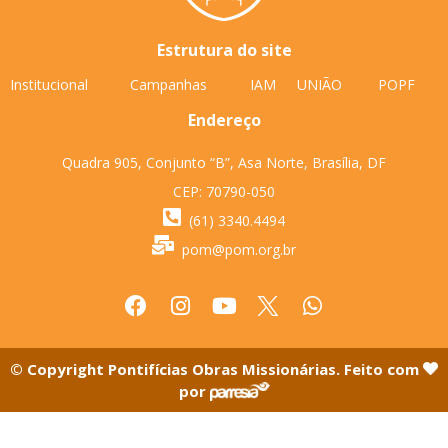
Estrutura do site
Institucional
Campanhas
IAM
UNIÃO
POPF
Endereço
Quadra 905, Conjunto “B”, Asa Norte, Brasília, DF
CEP: 70790-050
(61) 3340.4494
pom@pom.org.br
© Copyright Pontifícias Obras Missionárias. Feito com
por