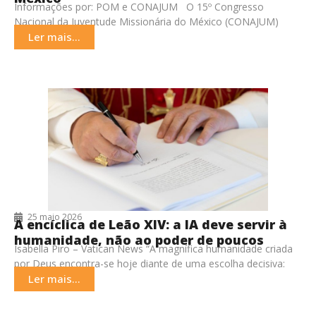
Informações por: POM e CONAJUM O 15º Congresso
Nacional da Juventude Missionária do México (CONAJUM)
começou nesta última quinta-feira (23) e se estende
Ler mais...
25 maio 2026
A encíclica de Leão XIV: a IA deve servir à
humanidade, não ao poder de poucos
Isabella Piro – Vatican News “A magnífica humanidade criada
por Deus encontra-se hoje diante de uma escolha decisiva:
erguer uma nova torre de Babel
Ler mais...