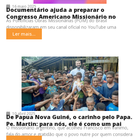
16 maio 2025
Documentário ajuda a preparar o
Congresso Americano Missionário no
As Pontifícias Obras Missionárias (POM) do Brasil
Brasil em 2029
disponibilizaram em seu canal oficial no YouTube uma
cobertura abrangente do 6º Congresso Americano Missionário
Ler mais...
(CAM6), realizado
10 abril 2025
De Papua Nova Guiné, o carinho pelo Papa.
Pe. Martin: para nós, ele é como um pai
O missionário argentino, que acolheu Francisco em Vanimo,
fala do amor e gratidão que o povo nutre por quem considera