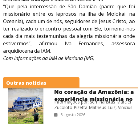
“Que pela intercessão de São Damião (padre que foi
missionário entre os leprosos na ilha de Molokai, na
Oceania), cada um de nós, seguidores de Jesus Cristo, ao
ter realizado o encontro pessoal com Ele, tornemo-nos
cada dia mais testemunhas da alegria missionária onde
estivermos”, afirmou Iva Fernandes, assessora
arquidiocena da IAM.
Com informações da IAM de Mariana (MG)
Outras notícias
No coração da Amazônia: a
experiência missionária no
Informações por: seminaristas Marciel
Barco Hospital Laguna
Zucoloto Pizetta Matheus Luiz, Vinicius
Negra
Leite de Oliveira Willian Miranda Cardoso
6 agosto 2026
Durante o período de férias do
seminário, os seminaristas