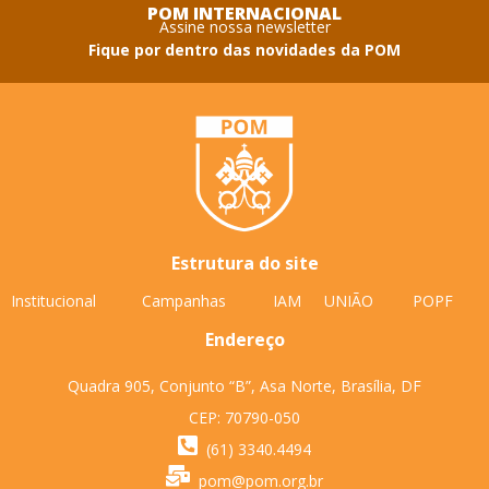
POM INTERNACIONAL
Assine nossa newsletter
Fique por dentro das novidades da POM
Estrutura do site
Institucional
Campanhas
IAM
UNIÃO
POPF
Endereço
Quadra 905, Conjunto “B”, Asa Norte, Brasília, DF
CEP: 70790-050
(61) 3340.4494
pom@pom.org.br