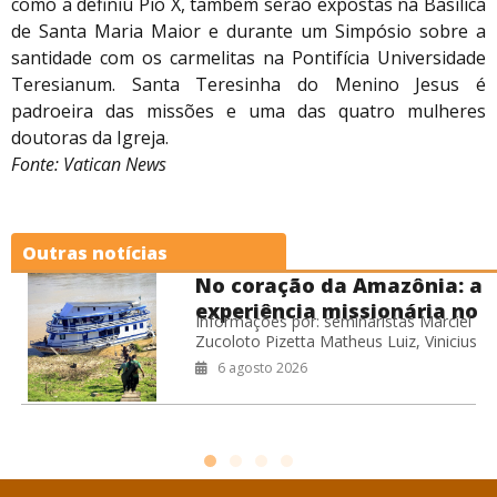
como a definiu Pio X, também serão expostas na Basílica
de Santa Maria Maior e durante um Simpósio sobre a
santidade com os carmelitas na Pontifícia Universidade
Teresianum. Santa Teresinha do Menino Jesus é
padroeira das missões e uma das quatro mulheres
doutoras da Igreja.
Fonte: Vatican News
Outras notícias
No coração da Amazônia: a
experiência missionária no
Informações por: seminaristas Marciel
Barco Hospital Laguna
Zucoloto Pizetta Matheus Luiz, Vinicius
Negra
Leite de Oliveira Willian Miranda Cardoso
6 agosto 2026
Durante o período de férias do
seminário, os seminaristas