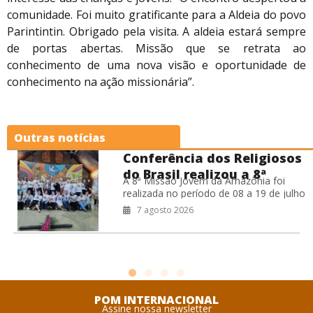
comunidade. Foi muito gratificante para a Aldeia do povo
Parintintin. Obrigado pela visita. A aldeia estará sempre
de portas abertas. Missão que se retrata ao
conhecimento de uma nova visão e oportunidade de
conhecimento na ação missionária”.
Outras notícias
Conferência dos Religiosos
do Brasil realizou a 8ª
A 8ª Missão Jovem da Amazônia foi
Missão Jovem na Amazônia
realizada no período de 08 a 19 de julho
de 2026, na Prelazia de São Félix do
7 agosto 2026
POM INTERNACIONAL
Assine nossa newsletter