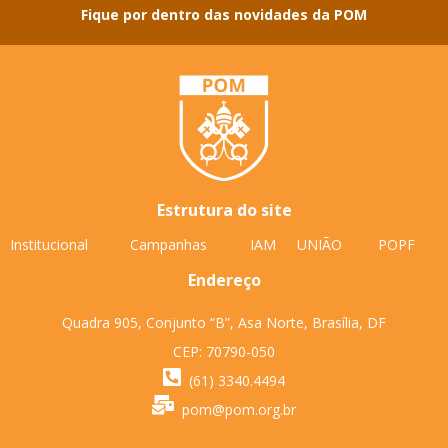
Fique por dentro das novidades da POM
Estrutura do site
Institucional
Campanhas
IAM
UNIÃO
POPF
Endereço
Quadra 905, Conjunto “B”, Asa Norte, Brasília, DF
CEP: 70790-050
(61) 3340.4494
pom@pom.org.br