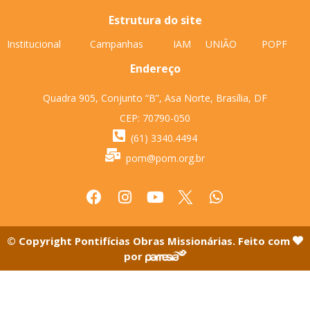
Estrutura do site
Institucional
Campanhas
IAM
UNIÃO
POPF
Endereço
Quadra 905, Conjunto “B”, Asa Norte, Brasília, DF
CEP: 70790-050
(61) 3340.4494
pom@pom.org.br
© Copyright Pontifícias Obras Missionárias. Feito com
por