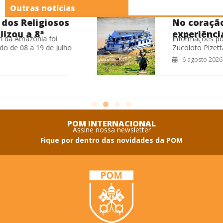
Outras notícias
No coração da Amazônia: a
experiência missionária no
Informações por: seminaristas Marciel
Barco Hospital Laguna
Zucoloto Pizetta Matheus Luiz, Vinicius
Negra
Leite de Oliveira Willian Miranda Cardoso
6 agosto 2026
Durante o período de férias do
seminário, os seminaristas
POM INTERNACIONAL
Assine nossa newsletter
Fique por dentro das novidades da POM