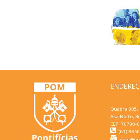
ENDERE
Quadra 905, 
Asa Norte, Br
CEP: 70790-
(61) 334
pom@pom