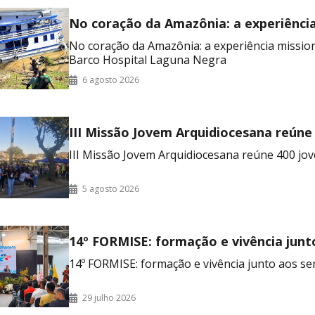
No coração da Amazônia: a experiênci
missionária no Barco Hospital Laguna
No coração da Amazônia: a experiência missio
Barco Hospital Laguna Negra
6 agosto 2026
III Missão Jovem Arquidiocesana reúne
no RJ
III Missão Jovem Arquidiocesana reúne 400 jov
5 agosto 2026
14º FORMISE: formação e vivência junt
seminaristas
14º FORMISE: formação e vivência junto aos se
29 julho 2026