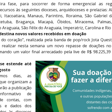
eira fase, para socorrer de forma emergencial as reg
ecursos às seguintes dioceses, arquidioceses e prelazias: A
i, Itacoatiara, Manaus, Parintins, Roraima, São Gabriel d
tetuba, Bragança, Macapá, Óbidos, Miracema, Palmas,
 Araguaia, São Félix do Araguaia, Imperatriz, Carolina e Rio
destina novos valores recebidos em doação
z do coração”, realizada pela banda de pop/rock Jota Quest
 realizar nesta semana um novo repasse de doações no
mando um valor final arrecadado pela live de R$ 98.225,39
se estende até
agosto
imos dias, as
s que organizam a
rão a publicação
formativo de
de contas, com
os e dados dos
dos às dioceses