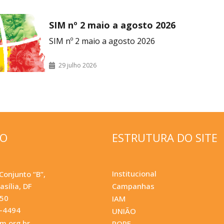
SIM nº 2 maio a agosto 2026
SIM nº 2 maio a agosto 2026
29 julho 2026
ÇO
ESTRUTURA DO SITE
Institucional
Conjunto “B”,
asília, DF
Campanhas
050
IAM
0-4494
UNIÃO
.org.br
POPF