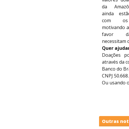
da Amazôn
ainda est
com os 
motivando a
favor d
necessitam d
Quer ajud
Doações po
através da c
Banco do Bra
CNPJ 50.668
Ou usando o 
Outras not