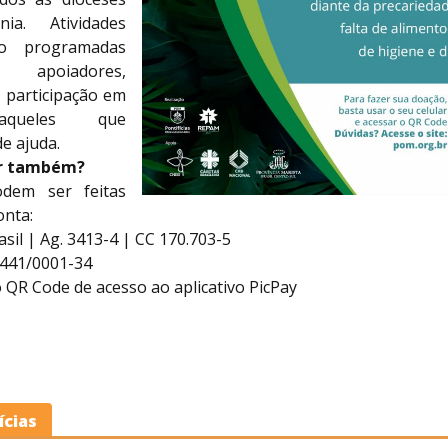
ia. Atividades
ão programadas
apoiadores,
 participação em
aqueles que
e ajuda.
ar também?
dem ser feitas
onta:
sil | Ag. 3413-4 | CC 170.703-5
.441/0001-34
QR Code de acesso ao aplicativo PicPay
ícias