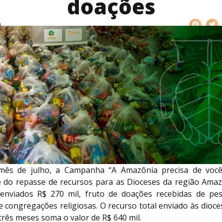
doações
0
mês de julho, a Campanha “A Amazônia precisa de você”
se do repasse de recursos para as Dioceses da região Amaz
nviados R$ 270 mil, fruto de doações recebidas de pess
 e congregações religiosas. O recurso total enviado às dioc
três meses soma o valor de R$ 640 mil.