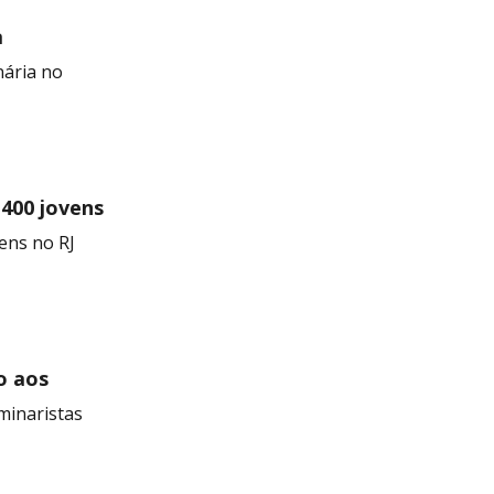
a
 Negra
nária no
 400 jovens
ens no RJ
o aos
minaristas