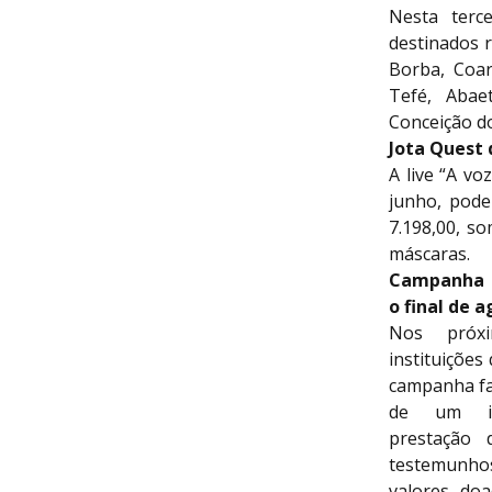
Nesta terc
destinados r
Borba, Coar
Tefé, Abae
Conceição do
Jota Quest 
A live “A vo
junho, pode
7.198,00, so
máscaras.
Campanha 
o final de 
Nos próx
instituiçõe
campanha fa
de um in
prestação 
testemunh
valores doa