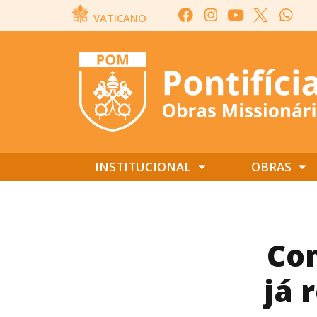
VATICANO
INSTITUCIONAL
OBRAS
Co
já 