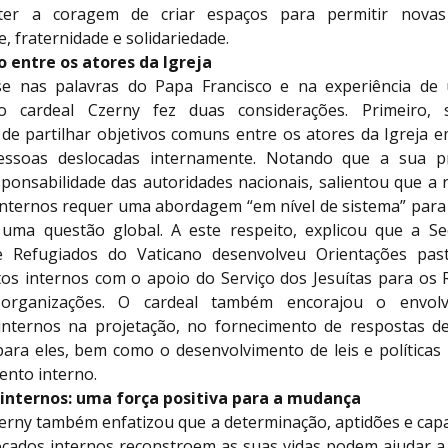
ter a coragem de criar espaços para permitir nova
e, fraternidade e solidariedade.
 entre os atores da Igreja
se nas palavras do Papa Francisco e na experiência d
 o cardeal Czerny fez duas considerações. Primeiro, 
 de partilhar objetivos comuns entre os atores da Igreja e
essoas deslocadas internamente. Notando que a sua p
sponsabilidade das autoridades nacionais, salientou que a
internos requer uma abordagem “em nível de sistema” para 
 uma questão global. A este respeito, explicou que a S
e Refugiados do Vaticano desenvolveu Orientações past
os internos com o apoio do Serviço dos Jesuítas para os 
organizações. O cardeal também encorajou o envol
internos na projetação, no fornecimento de respostas d
para eles, bem como o desenvolvimento de leis e políticas
ento interno.
internos: uma força positiva para a mudança
zerny também enfatizou que a determinação, aptidões e cap
ocados internos reconstroem as suas vidas podem ajudar a