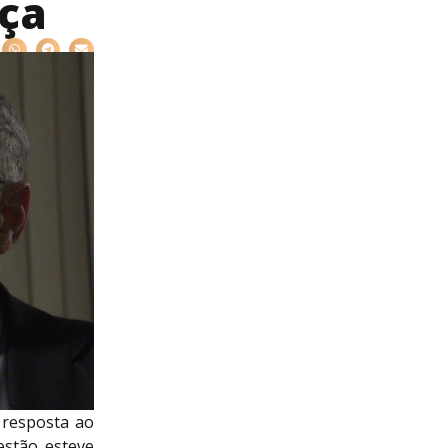
ça
 resposta ao
estão esteve