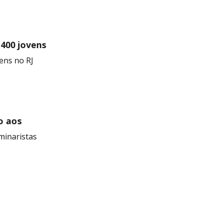
 400 jovens
ens no RJ
o aos
minaristas