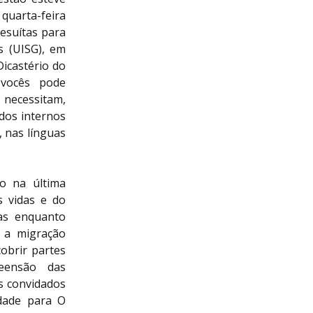
 quarta-feira
esuítas para
s (UISG), em
icastério do
 vocês pode
necessitam,
dos internos
, nas línguas
do na última
s vidas e do
as enquanto
 a migração
obrir partes
eensão das
s convidados
dade para O