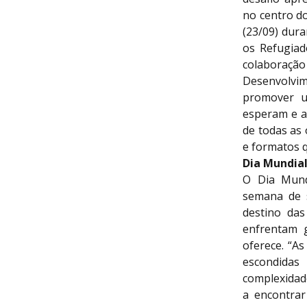
no centro do
(23/09) dur
os Refugiad
colaboração
Desenvolvi
promover u
esperam e a
de todas as 
e formatos 
Dia Mundial
O Dia Mundi
semana de s
destino da
enfrentam 
oferece. “A
escondida
complexidad
a encontra