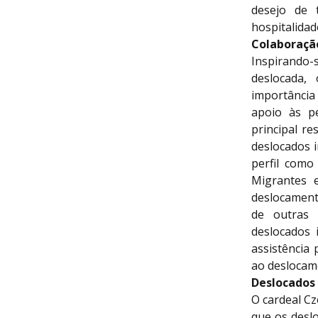
desejo de 
hospitalidad
Colaboração
Inspirando-
deslocada,
importância
apoio às p
principal re
deslocados 
perfil como
Migrantes 
deslocament
de outras 
deslocados 
assistência 
ao deslocam
Deslocados 
O cardeal C
que os desl