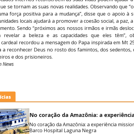
que se tornam as suas novas realidades. Observando que “o
ma força positiva para a mudança”, disse que o apoio à s
idades locais ajudará a promover a coesão social, a paz, 
imento. Sendo “próximos aos nossos irmãos e irmãs deslo
 revelar a beleza e as capacidades que eles têm”, o
o cardeal recordou a mensagem do Papa inspirada em Mt 25
a a reconhecer Deus no rosto dos famintos, dos sedentos, 
iros e dos prisioneiros.
an News
ícias
No coração da Amazônia: a experiênci
missionária no Barco Hospital Laguna
No coração da Amazônia: a experiência missio
Barco Hospital Laguna Negra