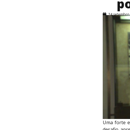
p
24 setembro
Uma forte e
desafio apr