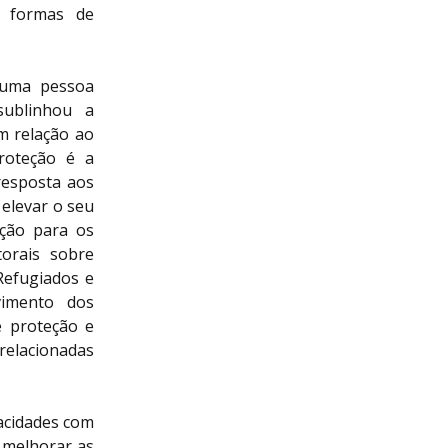
s formas de
e uma pessoa
sublinhou a
m relação ao
roteção é a
 resposta aos
elevar o seu
eção para os
orais sobre
Refugiados e
vimento dos
e proteção e
 relacionadas
acidades com
 melhorar as