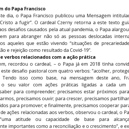
 do Papa Francisco
ste dia, o Papa Francisco publicou uma Mensagem intitula
Cristo a fugir”. O cardeal Czerny retorna a este texto gui
 aos desafios causados pela atual pandemia, o Papa alargou
em para abranger não só as pessoas deslocadas intern
s aqueles que estão vivendo “situações de precariedad
ão e rejeição como resultado da Covid-19”.
de verbos relacionados com a ação prática
, recordou o cardeal, – o Papa já em 2018 tinha convi
 este desafio pastoral com quatro verbos: “acolher, proteg
”. Tendo isso como base, na mensagem deste ano, Fra
r o seu valor com ações práticas ligadas a cada um 
saber para compreender; precisamos estar próximos para 
iarmos, precisamos ouvir; para crescer, precisamos partilha
idos para promover; e finalmente, precisamos cooperar para
de ações relacionadas aos verbos, observou o cardeal, o P
“uma atitude ou capacidade de base para alcança
te importantes como a reconciliação e o crescimento”, e e