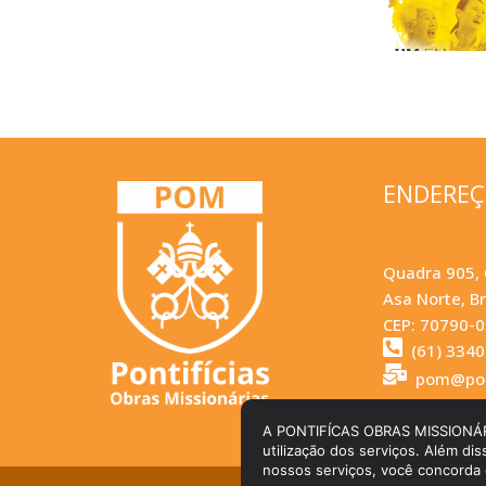
ENDERE
Quadra 905, 
Asa Norte, Br
CEP: 70790-
(61) 334
pom@pom
A PONTIFÍCAS OBRAS MISSIONÁRIAS 
utilização dos serviços. Além dis
nossos serviços, você concorda