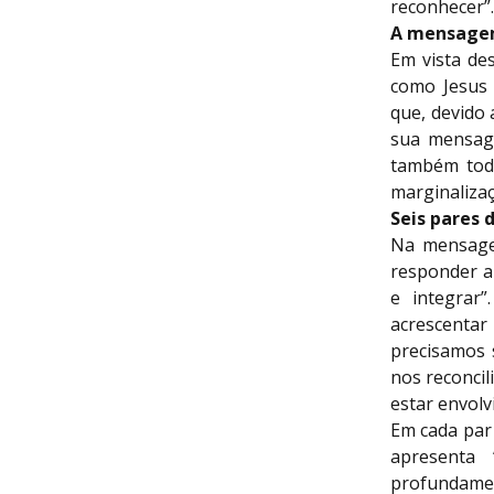
reconhecer”.
A mensagem
Em vista de
como Jesus 
que, devido
sua mensag
também todo
marginalizaç
Seis pares 
Na mensagem
responder a
e integrar
acrescenta
precisamos 
nos reconcil
estar envolv
Em cada par 
apresenta 
profundamen