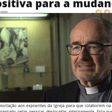
ositiva para a mudan
 2020
xortação aos expoentes da Igreja para que colaborem na
esentado pelas pessoas deslocadas internamente. Esta qu