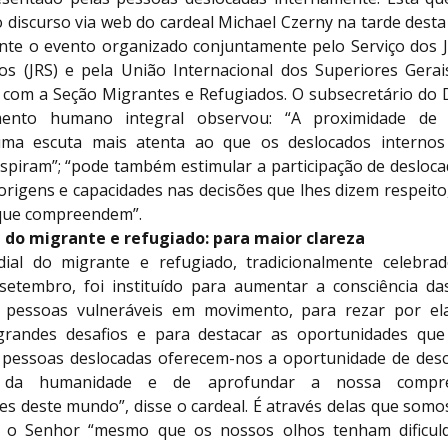
 discurso via web do cardeal Michael Czerny na tarde desta
ante o evento organizado conjuntamente pelo Serviço dos J
os (JRS) e pela União Internacional dos Superiores Gerai
 com a Seção Migrantes e Refugiados. O subsecretário do D
mento humano integral observou: “A proximidade de
ma escuta mais atenta ao que os deslocados internos 
spiram”; “pode também estimular a participação de desloca
origens e capacidades nas decisões que lhes dizem respeito
que compreendem”.
 do migrante e refugiado: para maior clareza
al do migrante e refugiado, tradicionalmente celebra
etembro, foi instituído para aumentar a consciência da
s pessoas vulneráveis em movimento, para rezar por el
grandes desafios e para destacar as oportunidades que
s pessoas deslocadas oferecem-nos a oportunidade de desc
s da humanidade e de aprofundar a nossa compr
es deste mundo”, disse o cardeal. É através delas que somo
r o Senhor “mesmo que os nossos olhos tenham dificul