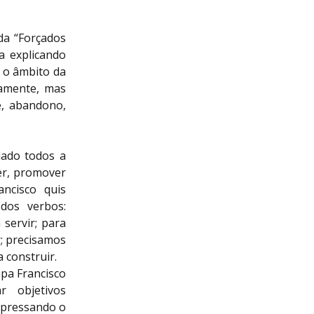
da “Forçados
a explicando
 o âmbito da
amente, mas
e, abandono,
dado todos a
er, promover
ncisco quis
dos verbos:
servir; para
r; precisamos
 construir.
apa Francisco
r objetivos
xpressando o