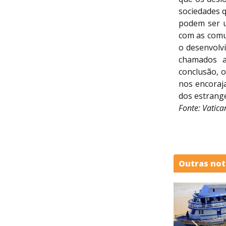
sociedades 
podem ser u
com as comun
o desenvolv
chamados a
conclusão, 
nos encoraj
dos estrange
Fonte: Vatic
Outras not