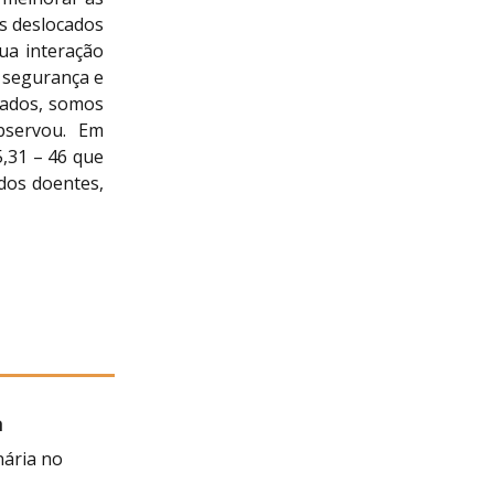
s deslocados
ua interação
a segurança e
cados, somos
bservou. Em
,31 – 46 que
dos doentes,
a
 Negra
nária no