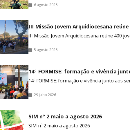
6 agosto 2026
III Missão Jovem Arquidiocesana reúne
no RJ
III Missão Jovem Arquidiocesana reúne 400 jov
5 agosto 2026
14º FORMISE: formação e vivência junt
seminaristas
14º FORMISE: formação e vivência junto aos se
29 julho 2026
SIM nº 2 maio a agosto 2026
SIM nº 2 maio a agosto 2026