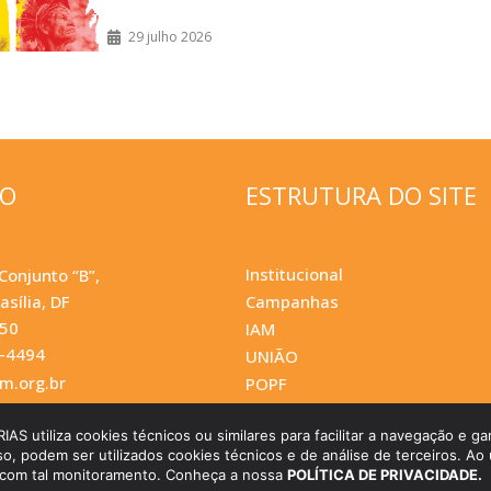
29 julho 2026
ÇO
ESTRUTURA DO SITE
Institucional
Conjunto “B”,
asília, DF
Campanhas
050
IAM
0-4494
UNIÃO
.org.br
POPF
utiliza cookies técnicos ou similares para facilitar a navegação e gar
so, podem ser utilizados cookies técnicos e de análise de terceiros. Ao u
 com tal monitoramento. Conheça a nossa
POLÍTICA DE PRIVACIDADE.