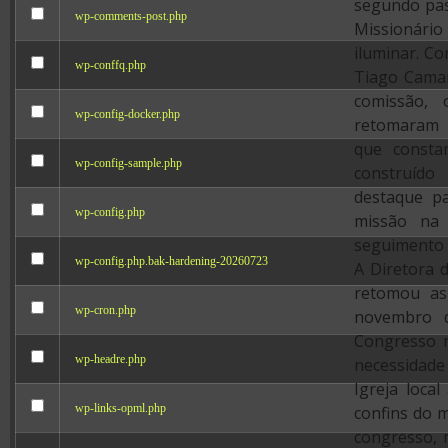
segundo pa
wp-comments-post.php
Missionár
iluminar. C
wp-conffq.php
Tiago Camar
comissão, o
wp-config-docker.php
retomaram
que const
wp-config-sample.php
construíd
destaque p
wp-config.php
missão na 
seguimento d
wp-config.php.bak-hardening-20260723
A Diretora d
retomou as
wp-cron.php
novembro d
Congresso n
wp-headre.php
necessidade 
Igreja loca
wp-links-opml.php
confins do 
congresso, 