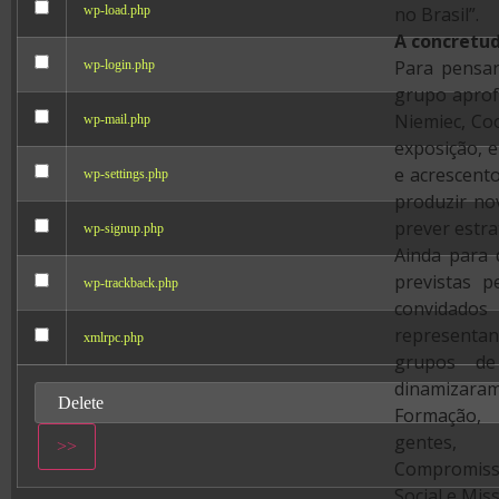
wp-load.php
no Brasil”.
A concretud
Para pensar
wp-login.php
grupo aprof
Niemiec, Co
wp-mail.php
exposição, 
e acrescent
wp-settings.php
produzir no
prever estra
wp-signup.php
Ainda para 
previstas 
wp-trackback.php
convi
represent
xmlrpc.php
grupos de
dinamizar
Formação,
gentes, I
Compromi
Social e Mis