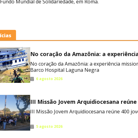
 Fundo Mundial de Solidariedade, em Roma.
ícias
No coração da Amazônia: a experiênci
missionária no Barco Hospital Laguna
No coração da Amazônia: a experiência missio
Barco Hospital Laguna Negra
6 agosto 2026
III Missão Jovem Arquidiocesana reúne
no RJ
III Missão Jovem Arquidiocesana reúne 400 jov
5 agosto 2026