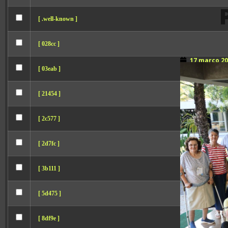
[ .well-known ]
[ 028cc ]
17 março 2
[ 03eab ]
[ 21454 ]
[ 2c577 ]
[ 2d7fc ]
[ 3b111 ]
[ 5d475 ]
[ 8df9e ]