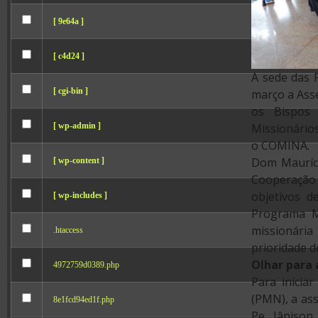
[ 9e64a ]
[ c4d24 ]
A sede das P
[ cgi-bin ]
março a Ass
os Bispos 
[ wp-admin ]
Missionário
o COMINA.
Dom Mauríci
[ wp-content ]
Cooperação 
objetivos d
[ wp-includes ]
Programa Mi
missionária 
.htaccess
prioridade 
Olhar para 
4972759d0389.php
Para inicia
(PMN), a ass
8e1fcd94ed1f.php
Pe. Jâniso