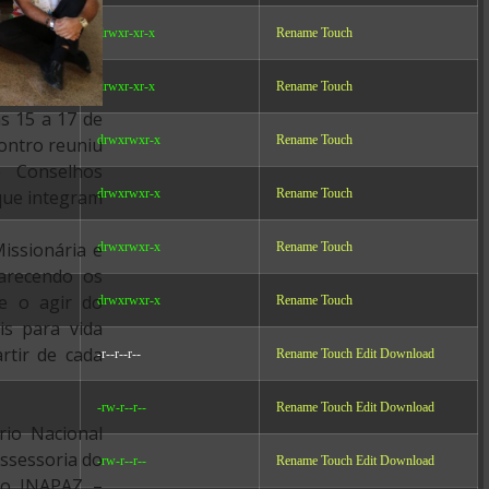
drwxr-xr-x
Rename
Touch
drwxr-xr-x
Rename
Touch
as 15 a 17 de
drwxrwxr-x
Rename
Touch
ontro reuniu
e Conselhos
drwxrwxr-x
Rename
Touch
que integram
issionária e
drwxrwxr-x
Rename
Touch
larecendo os
 e o agir do
drwxrwxr-x
Rename
Touch
is para vida
artir de cada
-r--r--r--
Rename
Touch
Edit
Download
-rw-r--r--
Rename
Touch
Edit
Download
rio Nacional
assessoria do
-rw-r--r--
Rename
Touch
Edit
Download
do INAPAZ –