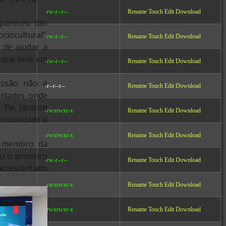
-rw-r--r--
Rename
Touch
Edit
Download
apareceu das
ocultural”.
-rw-r--r--
Rename
Touch
Edit
Download
 de ajudar a
 que teve em
-rw-r--r--
Rename
Touch
Edit
Download
issão não é
-r--r--r--
Rename
Touch
Edit
Download
nidades onde
 Pe. Jânison
-rwxrwxr-x
Rename
Touch
Edit
Download
comunidade e
-rwxrwxr-x
Rename
Touch
Edit
Download
, membro da
ou o primeiro
-rw-r--r--
Rename
Touch
Edit
Download
acrescentado
-rwxrwxr-x
Rename
Touch
Edit
Download
-rwxrwxr-x
Rename
Touch
Edit
Download