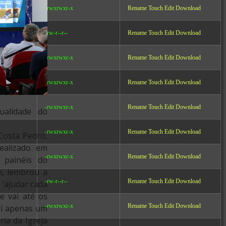
-rwxrwxr-x
Rename
Touch
Edit
Download
-rw-r--r--
Rename
Touch
Edit
Download
-rwxrwxr-x
Rename
Touch
Edit
Download
-rwxrwxr-x
Rename
Touch
Edit
Download
-rwxrwxr-x
Rename
Touch
Edit
Download
ualidade do
-rwxrwxr-x
Rename
Touch
Edit
Download
 Costa Pedro,
ealizado em
-rwxrwxr-x
Rename
Touch
Edit
Download
 painéis do
m, lembrou a
-rw-r--r--
Rename
Touch
Edit
Download
 ‘ajudar cada
e vai até os
-rwxrwxr-x
Rename
Touch
Edit
Download
oi apenas um
ia da Igreja