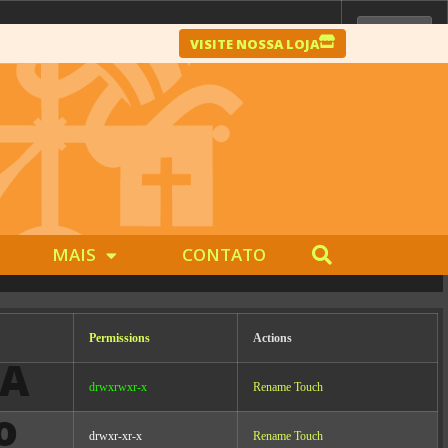
VISITE NOSSA LOJA
Server IP:
10.0.99.65
Client IP:
104.23.243.229
[
Logout
]
MAIS
CONTATO
Permissions
Actions
NA
drwxrwxr-x
Rename
Touch
o
drwxr-xr-x
Rename
Touch