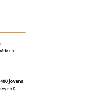
a
 Negra
nária no
 400 jovens
ens no RJ