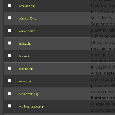
Instituto Na
accesson.php
Pe. Jânison
sociedades
adman.445.txt
Segundo o e
plasmar val
adman.530.txt
outras época
Outro dest
index.php
recolhiment
quer que o 
license.txt
apontou trê
iniciação à vi
readme.html
Ainda nest
Comissão par
robots.txt
passo do PM
com a contri
wp-activate.php
Iluminar o
A assemble
wp-blog-header.php
aprofun