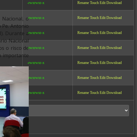
-rwxrwxr-x
Rename
Touch
Edit
Download
 Nacional, o
-rwxrwxr-x
Rename
Touch
Edit
Download
 Pe. Antonio
). Durante a
-rwxrwxr-x
Rename
Touch
Edit
Download
rio Nacional
s o risco de
-rwxrwxr-x
Rename
Touch
Edit
Download
o importante
-rwxrwxr-x
Rename
Touch
Edit
Download
-rwxrwxr-x
Rename
Touch
Edit
Download
-rwxrwxr-x
Rename
Touch
Edit
Download