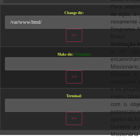
Para ampli
Change dir:
de ação, o 
novamente à
Programa Mi
Brasil.
Animação Mi
A 39ª Ass
Make dir:
(Writeable)
encaminhame
Missionário
Durante a
exposições s
e no projeto
Pedro, Diret
Terminal:
com o obje
potencializ
apelos do Ma
Durante a 
Missionária