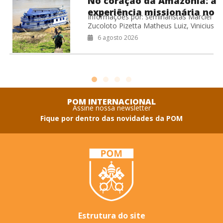
No coração da Amazônia: a
experiência missionária no
Informações por: seminaristas Marciel
Barco Hospital Laguna
Zucoloto Pizetta Matheus Luiz, Vinicius
Negra
Leite de Oliveira Willian Miranda Cardoso
6 agosto 2026
Durante o período de férias do
seminário, os seminaristas
POM INTERNACIONAL
Assine nossa newsletter
Fique por dentro das novidades da POM
Estrutura do site