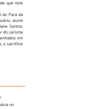
ade que este
.
l do Pará da
osário, assim
iane Santos.
r do carisma
mpenhados em
 o sacrifício
a
 Negra
nária no