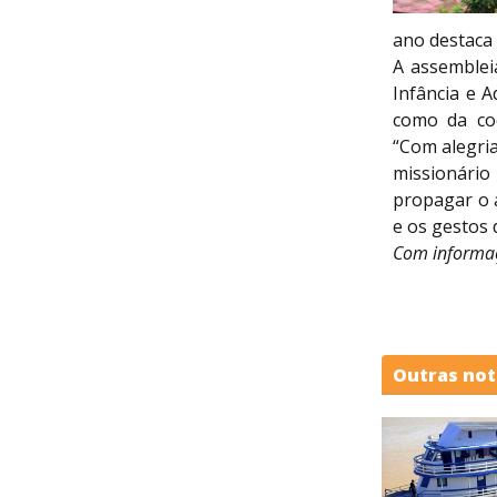
ano destaca 
A assemblei
Infância e A
como da coo
“Com alegri
missionário
propagar o a
e os gestos 
Com informaç
Outras not