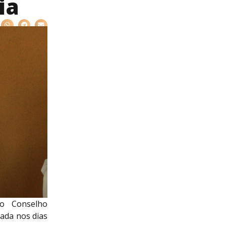
ia
do Conselho
zada nos dias