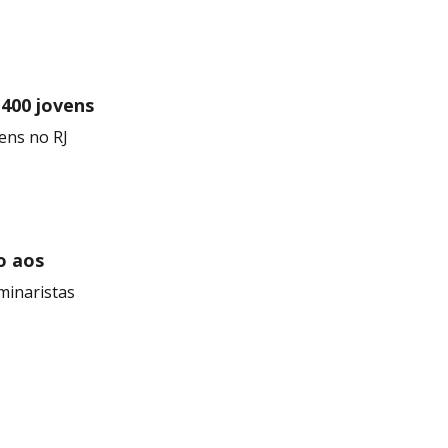
 400 jovens
ens no RJ
o aos
minaristas