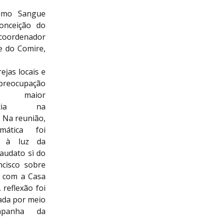
simo Sangue
onceição do
 coordenador
e do Comire,
ejas locais e
eocupação
a maior
ância na
 Na reunião,
mática foi
a à luz da
Laudato sì do
ncisco sobre
o com a Casa
reflexão foi
ada por meio
panha da