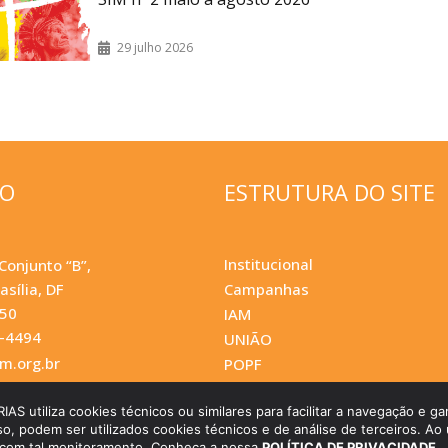
29 julho 2026
ÇO
ESTRUTURA DO SITE
Institucional
Conjunto “B”,
asília, DF
Campanhas
050
IAM
0-4494
UNIÃO
.org.br
POPF
utiliza cookies técnicos ou similares para facilitar a navegação e gar
so, podem ser utilizados cookies técnicos e de análise de terceiros. Ao u
 com tal monitoramento. Conheça a nossa
POLÍTICA DE PRIVACIDADE.