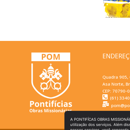
ENDERE
Quadra 905, 
Asa Norte, Br
CEP: 70790-
(61) 334
pom@pom
A PONTIFÍCAS OBRAS MISSIONÁRIAS 
utilização dos serviços. Além dis
nossos serviços, você concorda