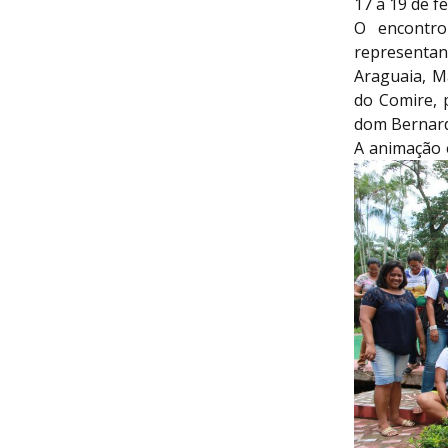
17 a 19 de f
O encontro
representa
Araguaia, M
do Comire, 
dom Bernard
A animação 