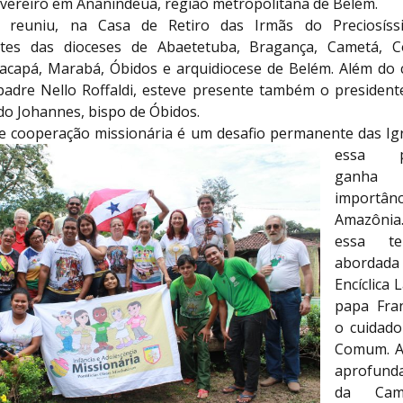
evereiro em Ananindeua, região metropolitana de Belém.
 reuniu, na Casa de Retiro das Irmãs do Preciosís
ntes das dioceses de Abaetetuba, Bragança, Cametá, C
acapá, Marabá, Óbidos e arquidiocese de Belém. Além do
padre Nello Roffaldi, esteve presente também o president
o Johannes, bispo de Óbidos.
e cooperação mission
ária é um desafio permanente das Igr
essa pr
ganh
import
Amazônia.
essa te
abordad
Encíclica 
papa Fra
o cuidad
Comum. A 
aprofund
da Cam