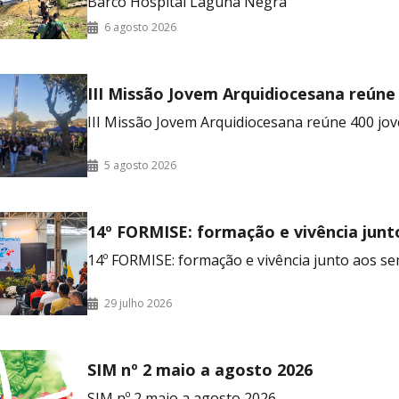
Barco Hospital Laguna Negra
6 agosto 2026
III Missão Jovem Arquidiocesana reúne
no RJ
III Missão Jovem Arquidiocesana reúne 400 jov
5 agosto 2026
14º FORMISE: formação e vivência junt
seminaristas
14º FORMISE: formação e vivência junto aos se
29 julho 2026
SIM nº 2 maio a agosto 2026
SIM nº 2 maio a agosto 2026