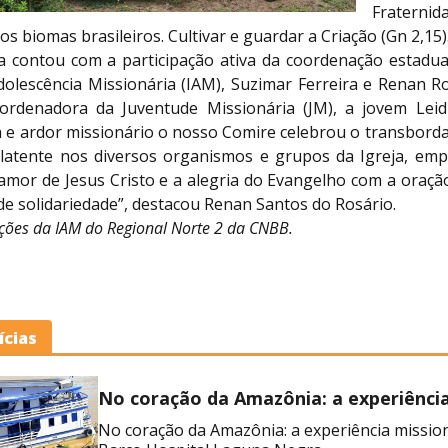
Fraternid
os biomas brasileiros. Cultivar e guardar a Criação (Gn 2,15)
a contou com a participação ativa da coordenação estadua
dolescência Missionária (IAM), Suzimar Ferreira e Renan R
rdenadora da Juventude Missionária (JM), a jovem Leid
a e ardor missionário o nosso Comire celebrou o transborda
 latente nos diversos organismos e grupos da Igreja, e
mor de Jesus Cristo e a alegria do Evangelho com a oração,
de solidariedade”, destacou Renan Santos do Rosário.
ões da IAM do Regional Norte 2 da CNBB.
ícias
No coração da Amazônia: a experiênci
missionária no Barco Hospital Laguna
No coração da Amazônia: a experiência missio