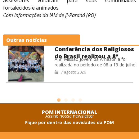
assessores voltaram para suas comunidades
fortalecidos e animados
Com informações da IAM de Ji-Paraná (RO)
Outras notícias
Conferência dos Religiosos
do Brasil realizou a 8ª
A 8ª Missão Jovem da Amazônia foi
Missão Jovem na Amazônia
realizada no período de 08 a 19 de julho
de 2026, na Prelazia de São Félix do
7 agosto 2026
POM INTERNACIONAL
Assine nossa newsletter
Fique por dentro das novidades da POM