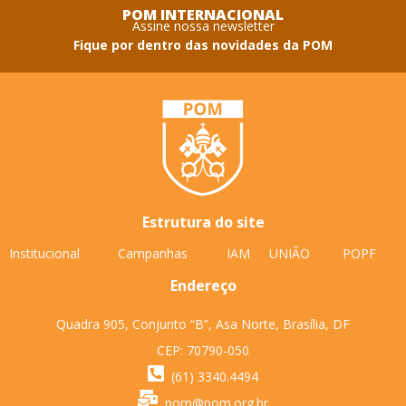
POM INTERNACIONAL
Assine nossa newsletter
Fique por dentro das novidades da POM
Estrutura do site
Institucional
Campanhas
IAM
UNIÃO
POPF
Endereço
Quadra 905, Conjunto “B”, Asa Norte, Brasília, DF
CEP: 70790-050
(61) 3340.4494
pom@pom.org.br