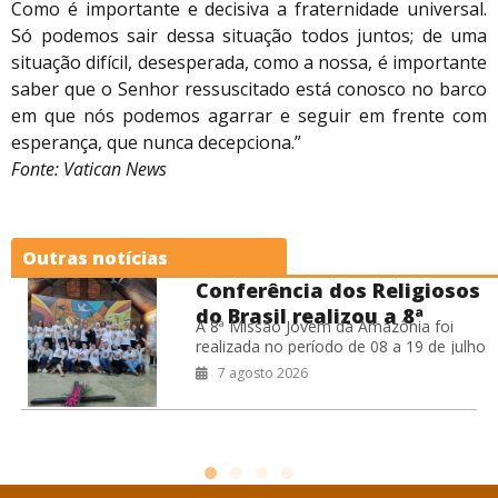
Como é importante e decisiva a fraternidade universal.
Só podemos sair dessa situação todos juntos; de uma
situação difícil, desesperada, como a nossa, é importante
saber que o Senhor ressuscitado está conosco no barco
em que nós podemos agarrar e seguir em frente com
esperança, que nunca decepciona.”
Fonte: Vatican News
Outras notícias
Conferência dos Religiosos
do Brasil realizou a 8ª
A 8ª Missão Jovem da Amazônia foi
Missão Jovem na Amazônia
realizada no período de 08 a 19 de julho
de 2026, na Prelazia de São Félix do
7 agosto 2026