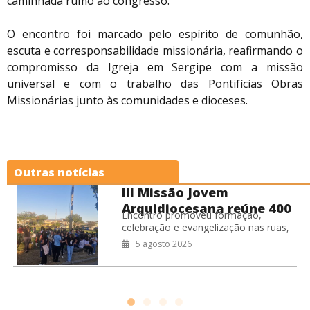
caminhada rumo ao congresso.
O encontro foi marcado pelo espírito de comunhão,
escuta e corresponsabilidade missionária, reafirmando o
compromisso da Igreja em Sergipe com a missão
universal e com o trabalho das Pontifícias Obras
Missionárias junto às comunidades e dioceses.
Outras notícias
Loja virtual das POM 
400
produtos da campan
Os materiais da Campanha Miss
missionária 2026
as,
(CM) 2026 estão disponíveis na 
ionário
virtual das Pontifícias Obras Mi
4 agosto 2026
São
(POM) nesta terça-feira (4). Os
são gratuitos,