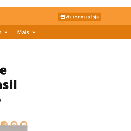
Visite nossa loja
s
Mais
 e
sil
o