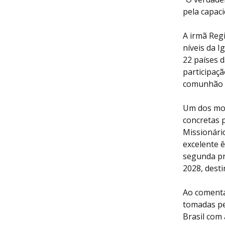
pela capaci
A irmã Reg
níveis da I
22 países 
participaç
comunhão e
Um dos mom
concretas 
Missionári
excelente 
segunda pr
2028, dest
Ao comenta
tomadas pe
Brasil com