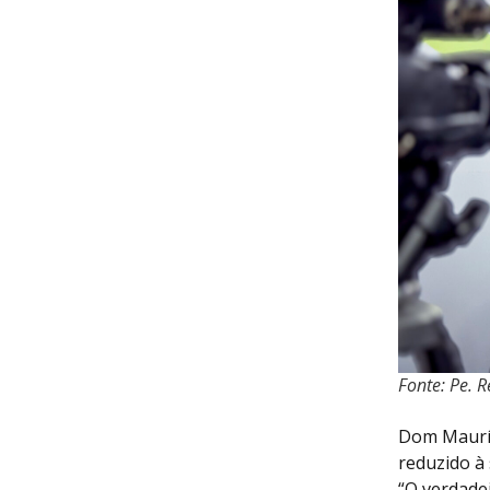
Fonte: Pe. 
Dom Mauríc
reduzido à
“O verdade