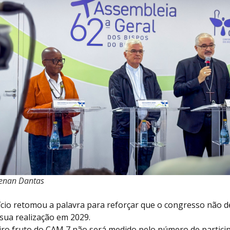
Renan Dantas
io retomou a palavra para reforçar que o congresso não d
 sua realização em 2029.
iro fruto do CAM 7 não será medido pelo número de partici