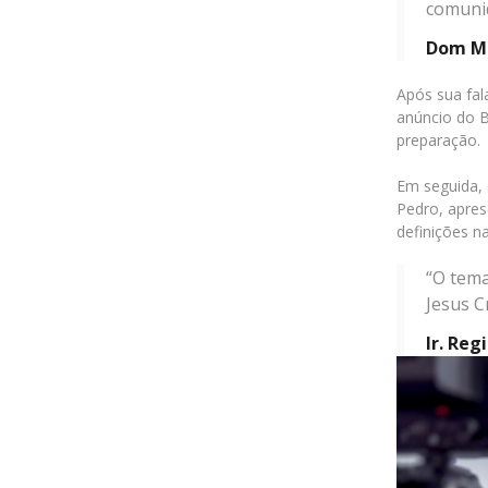
comunid
Dom Ma
Após sua fal
anúncio do B
preparação.
Em seguida, 
Pedro, apres
definições n
“O tema
Jesus C
Ir. Reg