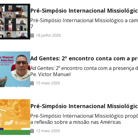
Pré-Simpósio Internacional Missiológic
caminho do CAM 7
Pré-Simpósio Internacional Missiológico a c
7
18 junho 2026
Ad Gentes: 2º encontro conta com a p
missionário Pe. Victor Manuel
Ad Gentes: 2º encontro conta com a presença 
Pe. Victor Manuel
15 maio 2026
Pré-Simpósio Internacional Missiológi
aprofundar a reflexão sobre a missão 
Pré-Simpósio Internacional Missiológico pro
Américas
a reflexão sobre a missão nas Américas
12 maio 2026