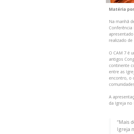
Matéria po
Na manhã de 
Conferência 
apresentado 
realizado de
O CAM 7 é um
antigos Cong
continente c
entre as Igr
encontro, o 
comunidades 
A apresentaç
da Igreja no 
“Mais d
Igreja 