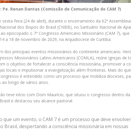
r: Pe. Renan Dantas (Comissão de Comunicação do CAM 7)
sexta-feira (24 de abril), durante o encerramento da 62ª Assembleia
Nacional dos Bispos do Brasil (CNBB), no Santuário Nacional de Apar
ao episcopado o 7º Congresso Americano Missionário (CAM 7), que 
 14 a 18 de novembro de 2029, na Arquidiocese de Curitiba.
 dos principais eventos missionários do continente americano. Her
ressos Missionários Latino-Americanos (COMLA), reúne Igrejas de t
om o objetivo de fortalecer a consciência missionária, promover a 
ejas locais e impulsionar a evangelização além-fronteiras. Mais do qu
congresso é entendido como um processo que mobiliza dioceses, pa
ao longo de vários anos.
ão teve início com Dom Maurício, que situou o congresso dentro d
Brasil e destacou seu alcance pastoral.
o que um evento, o CAM 7 é um processo que deve envolver
no Brasil, despertando a consciência missionária em nossas