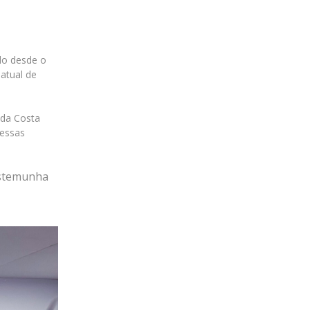
ido desde o
atual de
 da Costa
 essas
estemunha