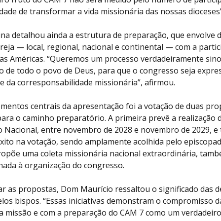
dade de transformar a vida missionária das nossas dioceses”
ina detalhou ainda a estrutura de preparação, que envolve d
greja — local, regional, nacional e continental — com a parti
das Américas. “Queremos um processo verdadeiramente sino
ão de todo o povo de Deus, para que o congresso seja expre
 da corresponsabilidade missionária”, afirmou.
entos centrais da apresentação foi a votação de duas pro
para o caminho preparatório. A primeira prevê a realização
o Nacional, entre novembro de 2028 e novembro de 2029, e 
êxito na votação, sendo amplamente acolhida pelo episcopad
opõe uma coleta missionária nacional extraordinária, tam
inada à organização do congresso.
r as propostas, Dom Maurício ressaltou o significado das d
los bispos. “Essas iniciativas demonstram o compromisso da
 a missão e com a preparação do CAM 7 como um verdadeir