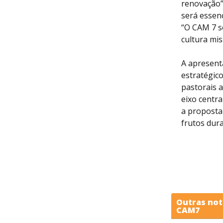
renovação”
será essenc
“O CAM 7 s
cultura mi
A apresent
estratégico
pastorais 
eixo centra
a proposta
frutos dur
Outras not
CAM7