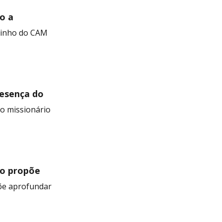
o a
aminho do CAM
resença do
do missionário
co propõe
nas
põe aprofundar