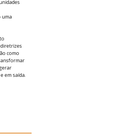
munidades
o uma
to
diretrizes
são como
transformar
gerar
e em saída.