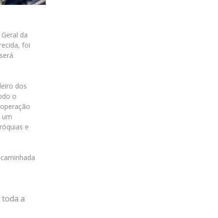
 Geral da
ecida, foi
será
deiro dos
odo o
cooperação
e um
róquias e
a caminhada
 toda a