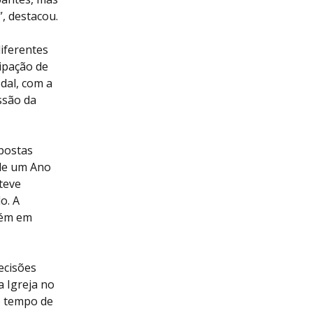
, destacou.
iferentes
cipação de
dal, com a
ssão da
postas
 de um Ano
teve
o. A
bém em
ecisões
 Igreja no
o tempo de