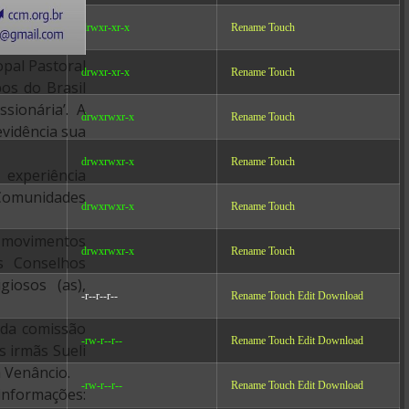
drwxr-xr-x
Rename
Touch
pal Pastoral
drwxr-xr-x
Rename
Touch
os do Brasil
sionária’. A
drwxrwxr-x
Rename
Touch
vidência sua
drwxrwxr-x
Rename
Touch
experiência
s Comunidades
drwxrwxr-x
Rename
Touch
e movimentos
drwxrwxr-x
Rename
Touch
s Conselhos
giosos (as),
-r--r--r--
Rename
Touch
Edit
Download
 da comissão
-rw-r--r--
Rename
Touch
Edit
Download
s irmãs Sueli
 Venâncio.
-rw-r--r--
Rename
Touch
Edit
Download
informações: