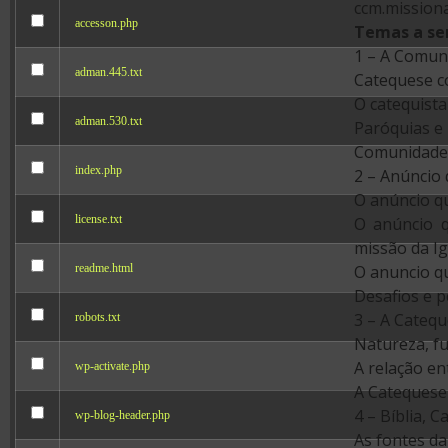
ccm.mission
accesson.php
Temas a se
1 – A Comuni
adman.445.txt
Catequese c
O catequist
adman.530.txt
Paróquias e
Comunidade e
index.php
2 – Anúncio 
O anúncio q
license.txt
O anúncio q
missão da Ig
O anuncio q
readme.html
Desafios e p
3 – A Catequ
robots.txt
Natureza, f
A relação en
wp-activate.php
A Catequese 
4 – Bíblia, 
wp-blog-header.php
As fontes d