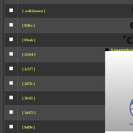
[ .well-known ]
[ 028cc ]
‘
[ 03eab ]
5 novembro
[ 21454 ]
[ 2c577 ]
[ 2d7fc ]
[ 3b111 ]
[ 5d475 ]
[ 8df9e ]