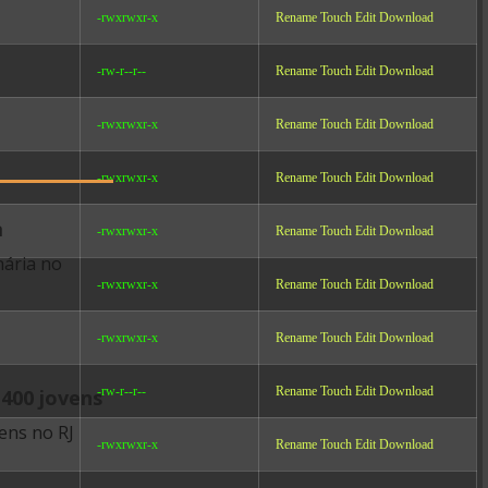
-rwxrwxr-x
Rename
Touch
Edit
Download
-rw-r--r--
Rename
Touch
Edit
Download
-rwxrwxr-x
Rename
Touch
Edit
Download
-rwxrwxr-x
Rename
Touch
Edit
Download
a
-rwxrwxr-x
Rename
Touch
Edit
Download
 Negra
nária no
-rwxrwxr-x
Rename
Touch
Edit
Download
-rwxrwxr-x
Rename
Touch
Edit
Download
-rw-r--r--
Rename
Touch
Edit
Download
 400 jovens
ens no RJ
-rwxrwxr-x
Rename
Touch
Edit
Download