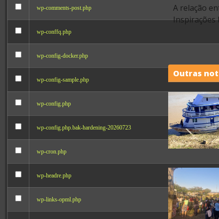
A relação en
wp-comments-post.php
Inspirações 
wp-conffq.php
wp-config-docker.php
Outras not
wp-config-sample.php
wp-config.php
wp-config.php.bak-hardening-20260723
wp-cron.php
wp-headre.php
wp-links-opml.php