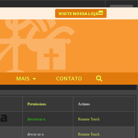
VISITE NOSSA LOJA
Server IP:
10.0.99.65
Client IP:
104.23.243.228
[
Logout
]
MAIS
CONTATO
Permissions
Actions
 a
drwxrwxr-x
Rename
Touch
drwxr-xr-x
Rename
Touch