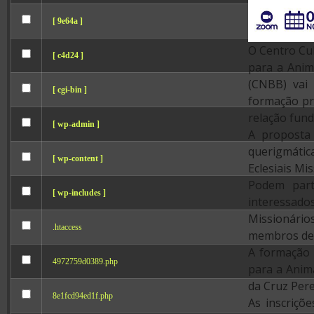
[ 9e64a ]
O Centro Cu
[ c4d24 ]
para a Anim
(CNBB) vai 
[ cgi-bin ]
formação pr
relação fund
[ wp-admin ]
A proposta
querigmática
[ wp-content ]
Eclesiais Mis
Podem parti
[ wp-includes ]
interessad
Missionário
.htaccess
membros de 
A formação 
4972759d0389.php
para a Anima
da Cruz Pere
8e1fcd94ed1f.php
As inscriçõ