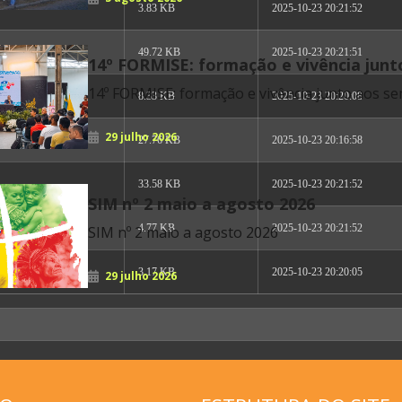
3.83 KB
2025-10-23 20:21:52
49.72 KB
2025-10-23 20:21:51
14º FORMISE: formação e vivência junt
seminaristas
14º FORMISE: formação e vivência junto aos se
8.33 KB
2025-10-23 20:20:08
29 julho 2026
27.76 KB
2025-10-23 20:16:58
33.58 KB
2025-10-23 20:21:52
SIM nº 2 maio a agosto 2026
4.77 KB
2025-10-23 20:21:52
SIM nº 2 maio a agosto 2026
3.17 KB
2025-10-23 20:20:05
29 julho 2026