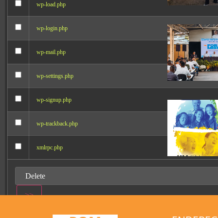
wp-load.php
wp-login.php
wp-mail.php
wp-settings.php
wp-signup.php
wp-trackback.php
xmlrpc.php