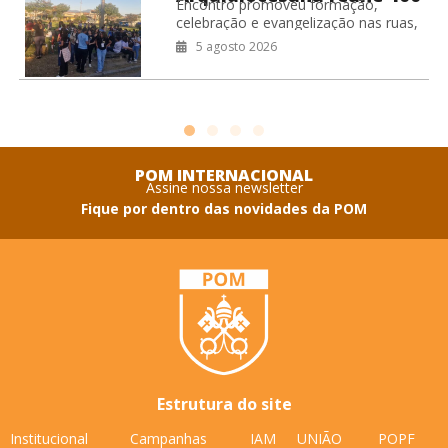
Encontro promoveu formação,
jovens no RJ
celebração e evangelização nas ruas,
fortalecendo o compromisso missionário
5 agosto 2026
da juventude da Arquidiocese de São
Sebastião do Rio de Janeiro.
Coordenação
POM INTERNACIONAL
Assine nossa newsletter
Fique por dentro das novidades da POM
Estrutura do site
Institucional
Campanhas
IAM
UNIÃO
POPF