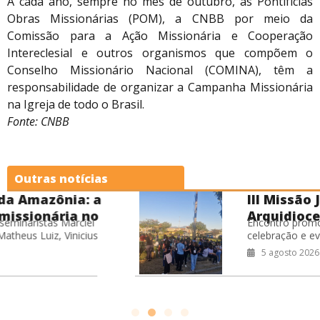
A cada ano, sempre no mês de outubro, as Pontifícias
Obras Missionárias (POM), a CNBB por meio da
Comissão para a Ação Missionária e Cooperação
Intereclesial e outros organismos que compõem o
Conselho Missionário Nacional (COMINA), têm a
responsabilidade de organizar a Campanha Missionária
na Igreja de todo o Brasil.
Fonte: CNBB
Outras notícias
III Missão Jovem
Arquidiocesana reúne 400
Encontro promoveu formação,
jovens no RJ
celebração e evangelização nas ruas,
fortalecendo o compromisso missionário
5 agosto 2026
da juventude da Arquidiocese de São
Sebastião do Rio de Janeiro.
Coordenação