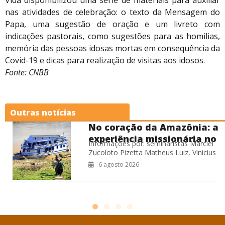
Vida disponibilizou uma série de materiais para auxiliar
nas atividades de celebração: o texto da Mensagem do
Papa, uma sugestão de oração e um livreto com
indicações pastorais, como sugestões para as homilias,
memória das pessoas idosas mortas em consequência da
Covid-19 e dicas para realização de visitas aos idosos.
Fonte: CNBB
Outras notícias
No coração da Amazônia: a
experiência missionária no
Informações por: seminaristas Marciel
Barco Hospital Laguna
Zucoloto Pizetta Matheus Luiz, Vinicius
Negra
Leite de Oliveira Willian Miranda Cardoso
6 agosto 2026
Durante o período de férias do
seminário, os seminaristas