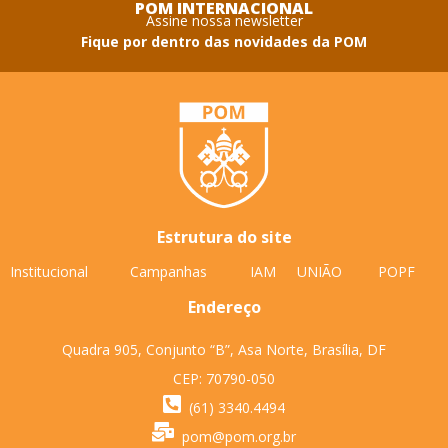
POM INTERNACIONAL
Assine nossa newsletter
Fique por dentro das novidades da POM
Estrutura do site
Institucional
Campanhas
IAM
UNIÃO
POPF
Endereço
Quadra 905, Conjunto “B”, Asa Norte, Brasília, DF
CEP: 70790-050
(61) 3340.4494
pom@pom.org.br