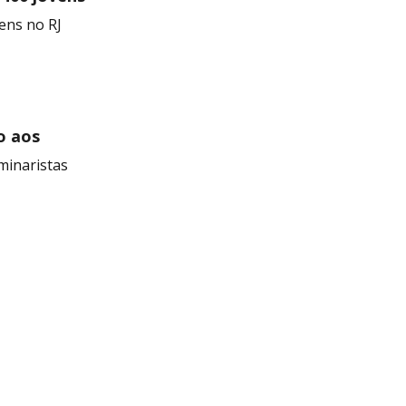
ens no RJ
o aos
minaristas