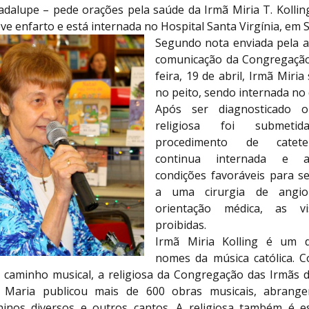
dalupe – pede orações pela saúde da Irmã Miria T. Kolling.
ve enfarto e está internada no Hospital Santa Virgínia, em 
Segundo nota enviada pela a
comunicação da Congregação
feira, 19 de abril, Irmã Miria
no peito, sendo internada no 
Após ser diagnosticado o
religiosa foi subme
procedimento de catete
continua internada e 
condições favoráveis para s
a uma cirurgia de angiop
orientação médica, as vi
proibidas.
Irmã Miria Kolling é um 
nomes da música católica. 
 caminho musical, a religiosa da Congregação das Irmãs 
 Maria publicou mais de 600 obras musicais, abrange
hinos diversos e outros cantos. A religiosa também é e