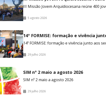
no RJ
III Missão Jovem Arquidiocesana reúne 400 jov
5 agosto 2026
14º FORMISE: formação e vivência junt
seminaristas
14º FORMISE: formação e vivência junto aos se
29 julho 2026
SIM nº 2 maio a agosto 2026
SIM nº 2 maio a agosto 2026
29 julho 2026