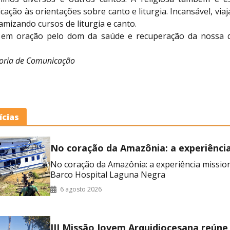
cação às orientações sobre canto e liturgia. Incansável, viaj
namizando cursos de liturgia e canto.
em oração pelo dom da saúde e recuperação da nossa q
soria de Comunicação
ícias
No coração da Amazônia: a experiênci
missionária no Barco Hospital Laguna
No coração da Amazônia: a experiência missio
Barco Hospital Laguna Negra
6 agosto 2026
III Missão Jovem Arquidiocesana reúne