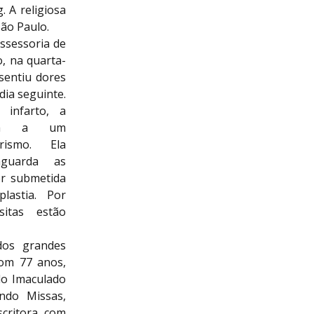
 A religiosa
São Paulo.
ssessoria de
, na quarta-
 sentiu dores
dia seguinte.
 infarto, a
tida a um
rismo. Ela
aguarda as
er submetida
lastia. Por
sitas estão
dos grandes
Com 77 anos,
do Imaculado
ndo Missas,
scritora com