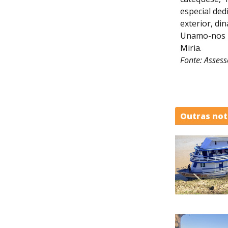
especial dedi
exterior, di
Unamo-nos 
Miria.
Fonte: Asses
Outras not