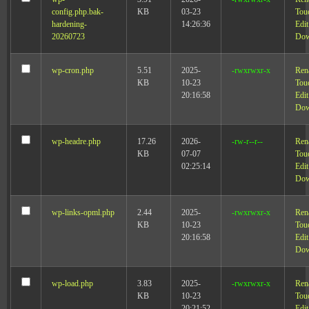
config.php.bak-
KB
03-23
Tou
hardening-
14:26:36
Edit
20260723
Dow
wp-cron.php
5.51
2025-
-rwxrwxr-x
Ren
KB
10-23
Tou
20:16:58
Edit
Dow
wp-headre.php
17.26
2026-
-rw-r--r--
Ren
KB
07-07
Tou
02:25:14
Edit
Dow
wp-links-opml.php
2.44
2025-
-rwxrwxr-x
Ren
KB
10-23
Tou
20:16:58
Edit
Dow
wp-load.php
3.83
2025-
-rwxrwxr-x
Ren
KB
10-23
Tou
20:21:52
Edit