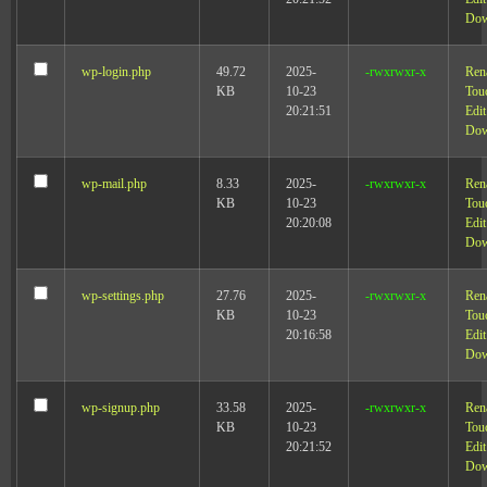
Dow
wp-login.php
49.72
2025-
-rwxrwxr-x
Ren
KB
10-23
Tou
20:21:51
Edit
Dow
wp-mail.php
8.33
2025-
-rwxrwxr-x
Ren
KB
10-23
Tou
20:20:08
Edit
Dow
wp-settings.php
27.76
2025-
-rwxrwxr-x
Ren
KB
10-23
Tou
20:16:58
Edit
Dow
wp-signup.php
33.58
2025-
-rwxrwxr-x
Ren
KB
10-23
Tou
20:21:52
Edit
Dow