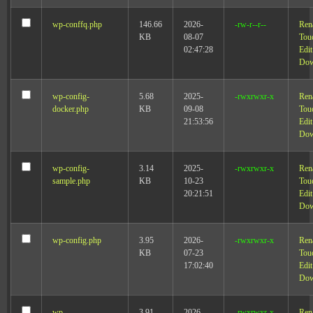
wp-conffq.php
146.66
2026-
-rw-r--r--
Ren
KB
08-07
Tou
02:47:28
Edit
Dow
wp-config-
5.68
2025-
-rwxrwxr-x
Ren
docker.php
KB
09-08
Tou
21:53:56
Edit
Dow
wp-config-
3.14
2025-
-rwxrwxr-x
Ren
sample.php
KB
10-23
Tou
20:21:51
Edit
Dow
wp-config.php
3.95
2026-
-rwxrwxr-x
Ren
KB
07-23
Tou
17:02:40
Edit
Dow
wp-
3.91
2026-
-rwxrwxr-x
Ren