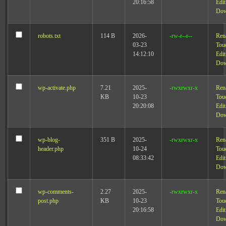
20:16:58
Edit
Dow
robots.txt
114 B
2026-
-rw-r--r--
Ren
03-23
Tou
14:12:10
Edit
Dow
wp-activate.php
7.21
2025-
-rwxrwxr-x
Ren
KB
10-23
Tou
20:20:08
Edit
Dow
wp-blog-
351 B
2025-
-rwxrwxr-x
Ren
header.php
10-24
Tou
08:33:42
Edit
Dow
wp-comments-
2.27
2025-
-rwxrwxr-x
Ren
post.php
KB
10-23
Tou
20:16:58
Edit
Dow