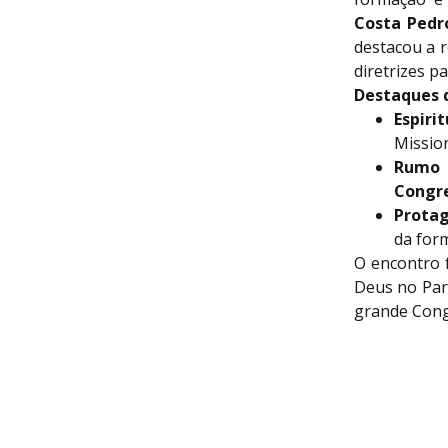
Costa Pedro
destacou a r
diretrizes p
Destaques 
Espiri
Missio
Rumo
Congre
Protag
da form
O encontro 
Deus no Par
grande Cong