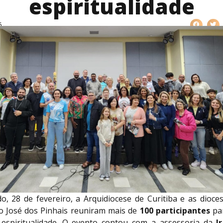
espiritualidade
6
o, 28 de fevereiro, a Arquidiocese de Curitiba e as dioce
o José dos Pinhais reuniram mais de
100 participantes
par
espiritualidade. O evento contou com a assessoria da
I