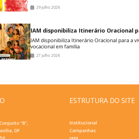
29 julho 2026
IAM disponibiliza Itinerário Oracional 
vivência do mês vocacional em família
IAM disponibiliza Itinerário Oracional para a v
vocacional em família
27 julho 2026
ÇO
ESTRUTURA DO SITE
Institucional
Conjunto “B”,
asília, DF
Campanhas
050
IAM