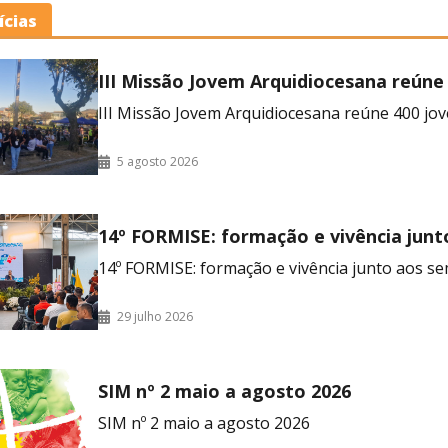
ícias
III Missão Jovem Arquidiocesana reúne
no RJ
III Missão Jovem Arquidiocesana reúne 400 jov
5 agosto 2026
14º FORMISE: formação e vivência junt
seminaristas
14º FORMISE: formação e vivência junto aos se
29 julho 2026
SIM nº 2 maio a agosto 2026
SIM nº 2 maio a agosto 2026