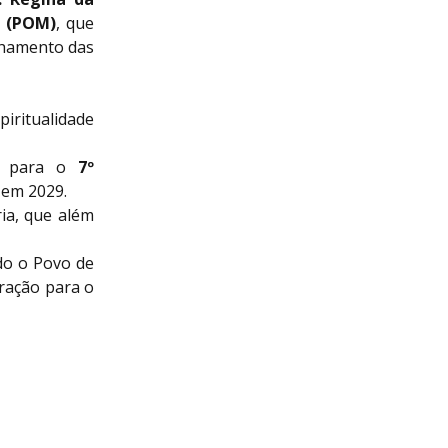
s (POM)
, que
inhamento das
iritualidade
ia para o
7º
 em 2029.
ia, que além
do o Povo de
ração para o