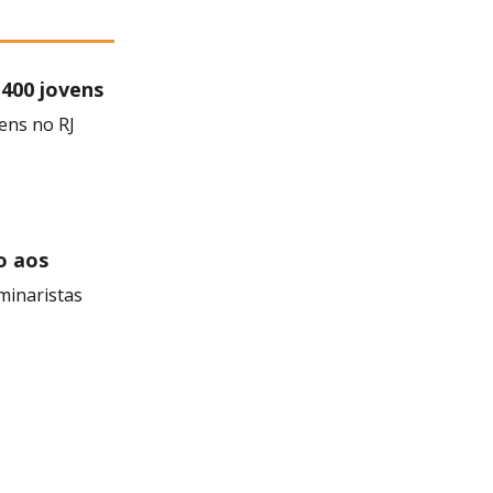
 400 jovens
ens no RJ
o aos
minaristas