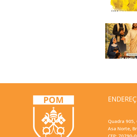
ENDERE
Quadra 905, 
Asa Norte, Br
CEP: 70790-