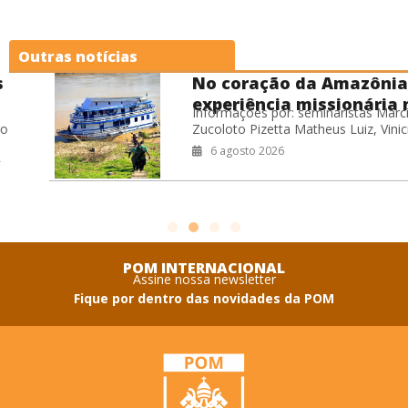
Outras notícias
No coração da Amazônia: a
experiência missionária no
Informações por: seminaristas Marciel
Barco Hospital Laguna
Zucoloto Pizetta Matheus Luiz, Vinicius
Negra
Leite de Oliveira Willian Miranda Cardoso
6 agosto 2026
Durante o período de férias do
seminário, os seminaristas
POM INTERNACIONAL
Assine nossa newsletter
Fique por dentro das novidades da POM