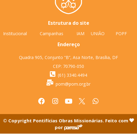
Estrutura do site
Institucional
Campanhas
IAM
UNIÃO
POPF
Endereço
Quadra 905, Conjunto “B”, Asa Norte, Brasília, DF
CEP: 70790-050
(61) 3340.4494
pom@pom.org.br
© Copyright Pontifícias Obras Missionárias. Feito com
por