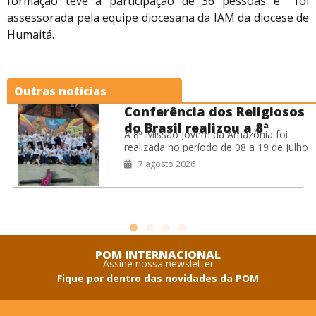
formação teve a participação de 36 pessoas e foi
assessorada pela equipe diocesana da IAM da diocese de
Humaitá.
Outras notícias
Conferência dos Religiosos
do Brasil realizou a 8ª
A 8ª Missão Jovem da Amazônia foi
Missão Jovem na Amazônia
realizada no período de 08 a 19 de julho
de 2026, na Prelazia de São Félix do
7 agosto 2026
POM INTERNACIONAL
Assine nossa newsletter
Fique por dentro das novidades da POM