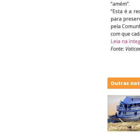
“amém”.
“Esta é a r
para preser
pela Comunh
com que cada
Leia na ínt
Fonte: Vatic
Outras not