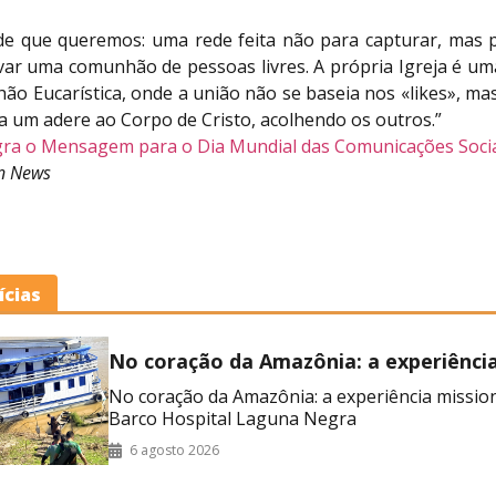
ede que queremos: uma rede feita não para capturar, mas pa
var uma comunhão de pessoas livres. A própria Igreja é uma
ão Eucarística, onde a união não se baseia nos «likes», m
 um adere ao Corpo de Cristo, acolhendo os outros.”
egra o Mensagem para o Dia Mundial das Comunicações Soci
an News
ícias
No coração da Amazônia: a experiênci
missionária no Barco Hospital Laguna
No coração da Amazônia: a experiência missio
Barco Hospital Laguna Negra
6 agosto 2026