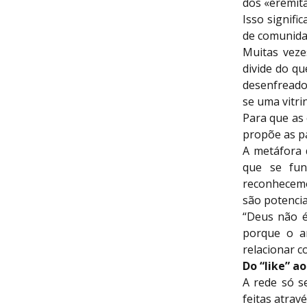
dos «eremita
Isso signif
de comunida
Muitas vezes
divide do q
desenfreado.
se uma vitri
Para que as
propõe as p
A metáfora 
que se fun
reconhecemo
são potencia
“Deus não é
porque o a
relacionar c
Do “like” 
A rede só s
feitas atravé