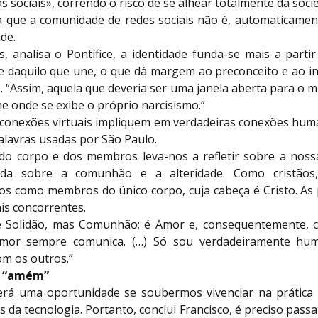
s sociais», correndo o risco de se alhear totalmente da soci
ica que a comunidade de redes sociais não é, automaticamen
de.
, analisa o Pontífice, a identidade funda-se mais a parti
ue daquilo que une, o que dá margem ao preconceito e ao in
 “Assim, aquela que deveria ser uma janela aberta para o 
ne onde se exibe o próprio narcisismo.”
 conexões virtuais impliquem em verdadeiras conexões hum
alavras usadas por São Paulo.
do corpo e dos membros leva-nos a refletir sobre a nossa
da sobre a comunhão e a alteridade. Como cristãos
s como membros do único corpo, cuja cabeça é Cristo. As
is concorrentes.
 Solidão, mas Comunhão; é Amor e, consequentemente, 
mor sempre comunica. (…) Só sou verdadeiramente hu
om os outros.”
ao “amém”
erá uma oportunidade se soubermos vivenciar na prática
s da tecnologia. Portanto, conclui Francisco, é preciso passa