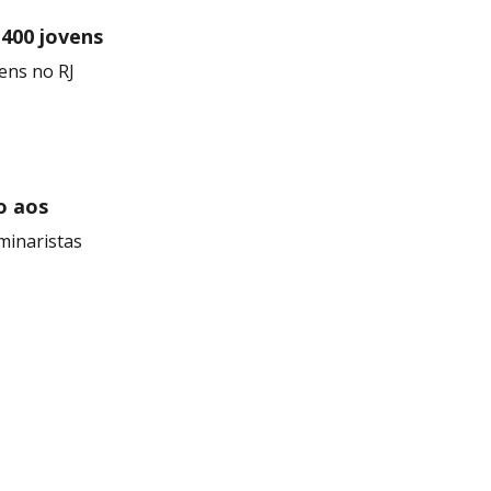
 400 jovens
ens no RJ
o aos
minaristas