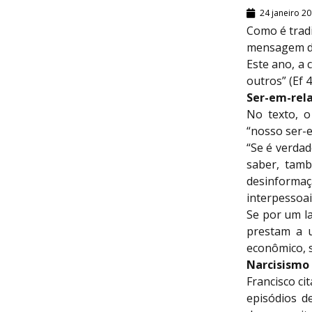
24 janeiro 2
Como é tradi
mensagem do
Este ano, a
outros” (Ef 
Ser-em-rel
No texto, o
“nosso ser-e
“Se é verdad
saber, tam
desinforma
interpessoai
Se por um la
prestam a u
econômico, s
Narcisismo
Francisco ci
episódios d