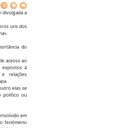
i divulgada a
bros uns dos
na».
portância do
 de acesso ao
 expostos à
 e relações
apa.
outro elas se
 político ou
 envolvido em
 ao fenômeno