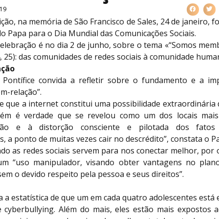
019
ção, na memória de São Francisco de Sales, 24 de janeiro, fo
 Papa para o Dia Mundial das Comunicações Sociais.
 celebração é no dia 2 de junho, sobre o tema «“Somos mem
4, 25): das comunidades de redes sociais à comunidade huma
ação
 Pontífice convida a refletir sobre o fundamento e a im
m-relação”.
e que a internet constitui uma possibilidade extraordinária
bém é verdade que se revelou como um dos locais mais
ção e à distorção consciente e pilotada dos fatos
s, a ponto de muitas vezes cair no descrédito”, constata o P
do as redes sociais servem para nos conectar melhor, por 
m “uso manipulador, visando obter vantagens no plano
em o devido respeito pela pessoa e seus direitos”.
ta a estatística de que um em cada quatro adolescentes está
e cyberbullying. Além do mais, eles estão mais expostos