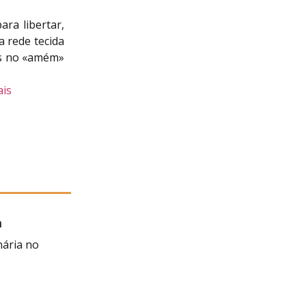
ra libertar,
 rede tecida
as no «amém»
ais
a
 Negra
nária no