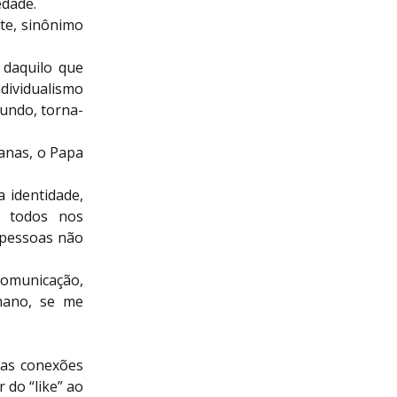
edade.
te, sinônimo
r daquilo que
dividualismo
mundo, torna-
anas, o Papa
 identidade,
, todos nos
 pessoas não
comunicação,
mano, se me
 as conexões
r do “like” ao