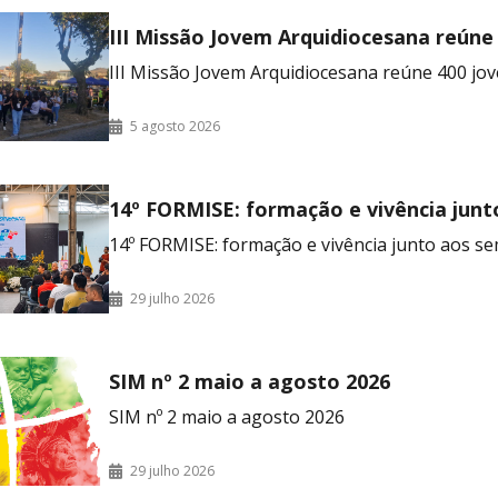
III Missão Jovem Arquidiocesana reúne
no RJ
III Missão Jovem Arquidiocesana reúne 400 jov
5 agosto 2026
14º FORMISE: formação e vivência junt
seminaristas
14º FORMISE: formação e vivência junto aos se
29 julho 2026
SIM nº 2 maio a agosto 2026
SIM nº 2 maio a agosto 2026
29 julho 2026