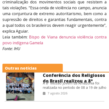
criminalização dos movimentos sociais que resistem a
tais violações. “Essa onda de violência no campo, anuncia
uma conjuntura de extremo autoritarismo, bem como a
supressão de direitos e garantias fundamentais, contra
a qual todos os brasileiros devem reagir urgentemente”,
explica Aguiar.
Leia também:
Bispo de Viana denuncia violência contra
povo indígena Gamela
Fonte: IHU
Outras notícias
Conferência dos Religiosos
do Brasil realizou a 8ª
A 8ª Missão Jovem da Amazônia foi
Missão Jovem na Amazônia
realizada no período de 08 a 19 de julho
de 2026, na Prelazia de São Félix do
7 agosto 2026