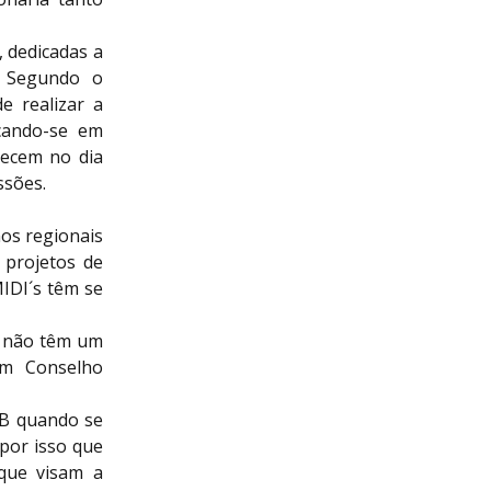
 dedicadas a
. Segundo o
e realizar a
ocando-se em
tecem no dia
ssões.
os regionais
 projetos de
IDI´s têm se
e não têm um
um Conselho
BB quando se
por isso que
que visam a