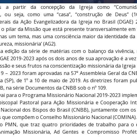
as a partir da concepção da Igreja como “Comunida
”, ou seja, como uma “casa”, “construção de Deus” (1
Gerais da Ação Evangelizadora da Igreja no Brasil (DGAE) 
o pilar da Missão que está presente transversalmente em
nas um tema, mas uma consciência maior da identidade da I
ureza, missionária’ (AG2).
 edição da série de matérias com o balanço da vivência, 
 DGAE 2019-2023 após os dois anos de sua aprovação é a vez
issão e seus frutos na conscientização missionária da Igreja 
9 – 2023 foram aprovadas na 57ª Assembleia Geral da CNB
 (SP), de 1º a 10 de maio de 2019. As diretrizes foram pu
B, na série Documentos da CNBB sob o nº 109.
vai para o Programa Missionário Nacional 2019-2023 imple
iscopal Pastoral para Ação Missionária e Cooperação Inte
 Nacional dos Bispos do Brasil (CNBB), juntamente com o
s que compõem o Conselho Missionário Nacional (COMINA).
o PMN, que traz quatro prioridades de trabalho para o 
nimação Missionária, Ad Gentes e Compromisso Proféti