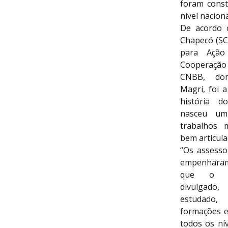
foram const
nível nacion
De acordo 
Chapecó (SC
para Ação
Cooperação 
CNBB, do
Magri, foi 
história 
nasceu u
trabalhos m
bem articula
“Os assesso
empenharam
que o m
divulgado
estudado
formações e
todos os ní