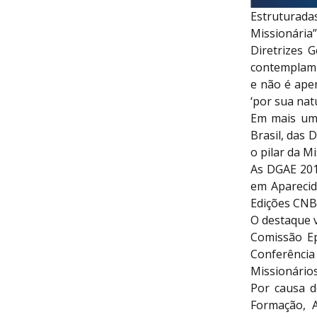
Estruturad
Missionária
Diretrizes 
contemplam 
e não é ape
‘por sua nat
Em mais uma
Brasil, das
o pilar da M
As DGAE 201
em Aparecida
Edições CNB
O destaque 
Comissão Ep
Conferência
Missionário
Por causa d
Formação, A