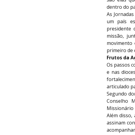
dentro do pa
As Jornadas
um país es
presidente 
missão, jun
movimento e
primeiro de 
Frutos da A
Os passos c
e nas dioce
fortalecime
articulado p
Segundo dom
Conselho M
Missionário 
Além disso,
assinam con
acompanham