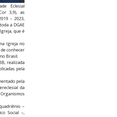
de Eclesial
Cor 3,9), as
2019 – 2023,
 toda a DGAE
greja, que é
na Igreja no
 de conhecer
no Brasil.
B, realizada
blicadas pela
mentado pela
reclesial da
s Organismos
quadriênio –
co Social –,