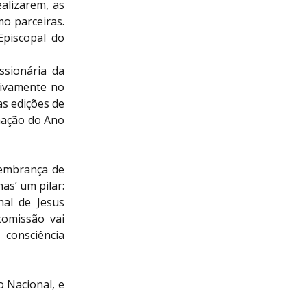
ealizarem, as
o parceiras.
Episcopal do
ssionária da
tivamente no
as edições de
mação do Ano
lembrança de
s’ um pilar:
hal de Jesus
comissão vai
 consciência
 Nacional, e