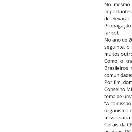
No mesmo a
importantes
de elevação
Propagação 
Jaricot;
No ano de 2
seguinte, o
muitos outr
Como o tra
Brasileiros
comunidades 
Por fim, do
Conselho Mi
tema de uma
“A comissão
organismo d
missionária
Gerais da C
as duas DGA