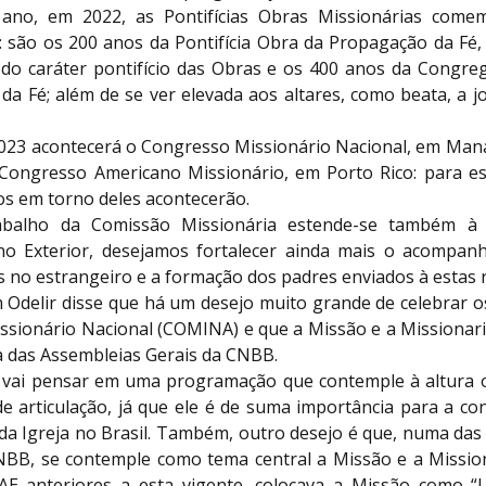
no, em 2022, as Pontifícias Obras Missionárias come
: são os 200 anos da Pontifícia Obra da Propagação da Fé,
 do caráter pontifício das Obras e os 400 anos da Congre
da Fé; além de se ver elevada aos altares, como beata, a j
023 acontecerá o Congresso Missionário Nacional, em Man
 Congresso Americano Missionário, em Porto Rico: para es
os em torno deles acontecerão.
balho da Comissão Missionária estende-se também à 
 no Exterior, desejamos fortalecer ainda mais o acompa
no estrangeiro e a formação dos padres enviados à estas r
m Odelir disse que há um desejo muito grande de celebrar o
ssionário Nacional (COMINA) e que a Missão e a Missionari
 das Assembleias Gerais da CNBB.
 vai pensar em uma programação que contemple à altura o
e articulação, já que ele é de suma importância para a con
 da Igreja no Brasil. Também, outro desejo é que, numa das
NBB, se contemple como tema central a Missão e a Mission
E anteriores a esta vigente, colocava a Missão como “U