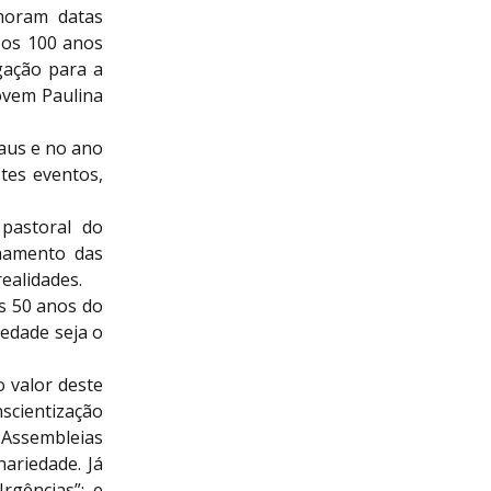
moram datas
 os 100 anos
gação para a
ovem Paulina
aus e no ano
tes eventos,
pastoral do
nhamento das
ealidades.
s 50 anos do
edade seja o
 valor deste
scientização
 Assembleias
ariedade. Já
rgências”; e