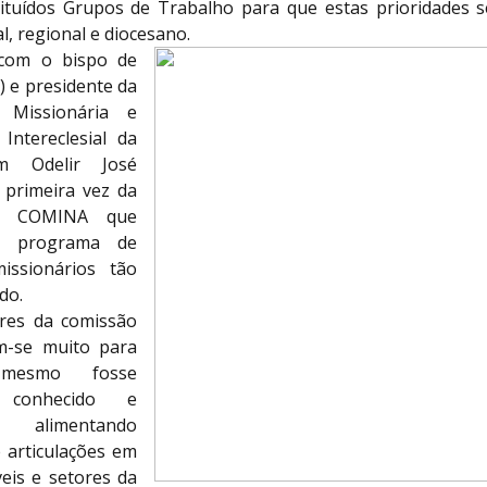
ituídos Grupos de Trabalho para que estas prioridades s
al, regional e diocesano.
com o bispo de
) e presidente da
 Missionária e
Intereclesial da
m Odelir José
a primeira vez da
do COMINA que
m programa de
issionários tão
do.
res da comissão
-se muito para
esmo fosse
, conhecido e
, alimentando
 articulações em
veis e setores da