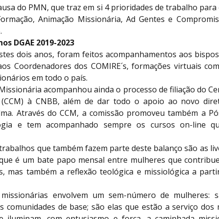
causa do PMN, que traz em si 4 prioridades de trabalho para
Formação, Animação Missionária, Ad Gentes e Compromis
.
nos DGAE 2019-2023
stes dois anos, foram feitos acompanhamentos aos bispos 
aos Coordenadores dos COMIRE´s, formações virtuais co
onários em todo o país.
Missionária acompanhou ainda o processo de filiação do Cen
 (CCM) à CNBB, além de dar todo o apoio ao novo dire
alma. Através do CCM, a comissão promoveu também a Pó
ogia e tem acompanhado sempre os cursos on-line q
 trabalhos que também fazem parte deste balanço são as liv
 que é um bate papo mensal entre mulheres que contrib
, mas também a reflexão teológica e missiológica a partir
s missionárias envolvem um sem-número de mulheres: s
s comunidades de base; são elas que estão a serviço dos 
e iluminam, com entusiasmo e força, a caminhada missi