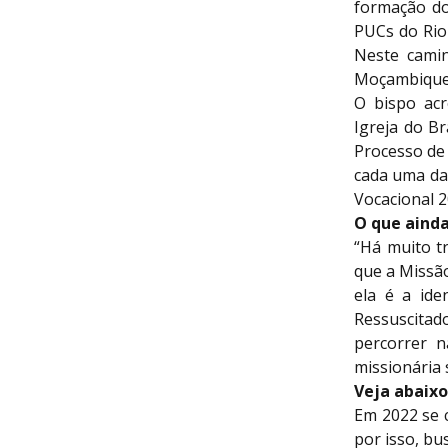
formação do 
PUCs do Rio
Neste camin
Moçambique”
O bispo acr
Igreja do B
Processo de 
cada uma da
Vocacional 
O que ainda
“Há muito t
que a Missã
ela é a ide
Ressuscitad
percorrer n
missionária 
Veja abaixo
Em 2022 se 
por isso, b