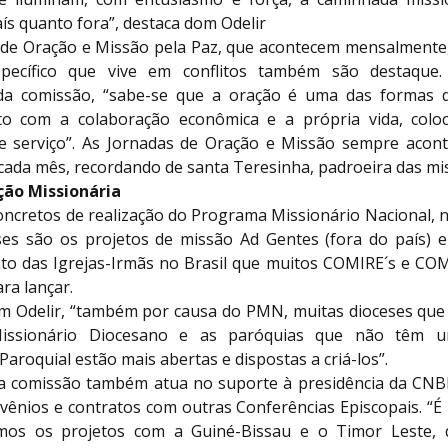
ís quanto fora”, destaca dom Odelir
 de Oração e Missão pela Paz, que acontecem mensalmente,
pecífico que vive em conflitos também são destaque
da comissão, “sabe-se que a oração é uma das formas d
to com a colaboração econômica e a própria vida, col
 serviço”. As Jornadas de Oração e Missão sempre acon
cada mês, recordando de santa Teresinha, padroeira das mi
ção Missionária
oncretos de realização do Programa Missionário Nacional, n
ses são os projetos de missão Ad Gentes (fora do país) e
nto das Igrejas-Irmãs no Brasil que muitos COMIRE´s e COM
ara lançar.
 Odelir, “também por causa do PMN, muitas dioceses qu
issionário Diocesano e as paróquias que não têm 
Paroquial estão mais abertas e dispostas a criá-los”.
 a comissão também atua no suporte à presidência da CN
vênios e contratos com outras Conferências Episcopais. “É 
os os projetos com a Guiné-Bissau e o Timor Leste, 