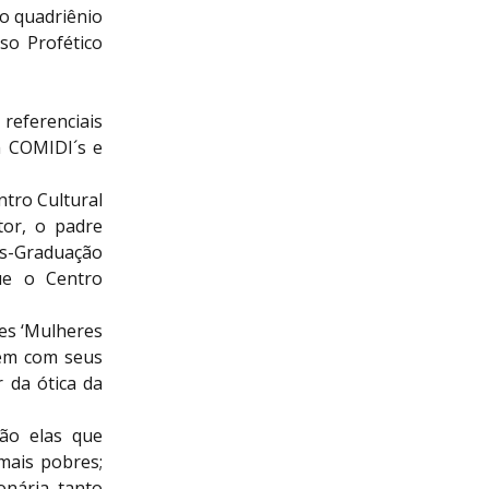
 o quadriênio
so Profético
referenciais
m COMIDI´s e
tro Cultural
tor, o padre
s-Graduação
ue o Centro
es ‘Mulheres
uem com seus
 da ótica da
ão elas que
mais pobres;
onária tanto