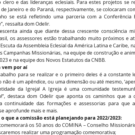
clero e das lideranças eclesiais. Para estes projetos se r
 de Janeiro e do Paraná, respectivamente, se colocaram com
ho se está refletindo uma parceria com a Conferência 
, ressalta dom Odelir.
escenta ainda que diante dessa crescente consciência mi
rasil, os assessores estão trabalhando muito próximos e a
Escuta da Assembleia Eclesial da América Latina e Caribe, n
s Campanhas Missionárias, na equipe de construção e ani
2023 e na equipe dos Novos Estatutos da CNBB.
 vem por aí
rabalho para se realizar e o primeiro deles é a constante 
o não é um apêndice, ou uma dimensão ou até mesmo, ‘apena
ntidade da Igreja! A Igreja é uma comunidade testemun
o!”, destaca dom Odelir que aponta os caminhos que a 
a continuidade das formações e assessorias para que a
se aprofunde mais e mais.
 o que a comissão está planejando para 2022/2023:
comemorará os 50 anos do COMINA – Conselho Missionário
uscaremos realizar uma programação comemorativa;