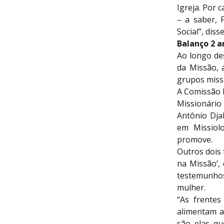
Igreja. Por 
– a saber, 
Social”, disse
Balanço 2 a
Ao longo de
da Missão, 
grupos missi
A Comissão 
Missionário
Antônio Dj
em Missiol
promove.
Outros dois
na Missão’,
testemunhos
mulher.
“As frente
alimentam a
são elas qu