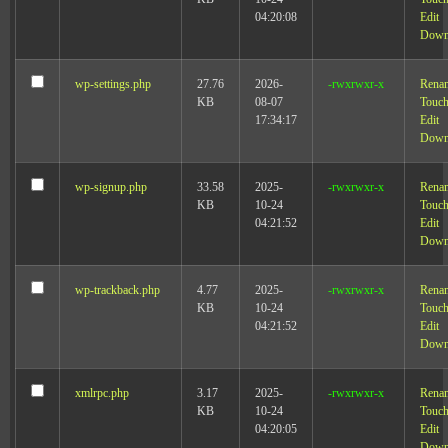
04:20:08
Edit
Down
wp-settings.php
27.76
2026-
-rwxrwxr-x
Rena
KB
08-07
Touc
17:34:17
Edit
Down
wp-signup.php
33.58
2025-
-rwxrwxr-x
Rena
KB
10-24
Touc
04:21:52
Edit
Down
wp-trackback.php
4.77
2025-
-rwxrwxr-x
Rena
KB
10-24
Touc
04:21:52
Edit
Down
xmlrpc.php
3.17
2025-
-rwxrwxr-x
Rena
KB
10-24
Touc
04:20:05
Edit
Down