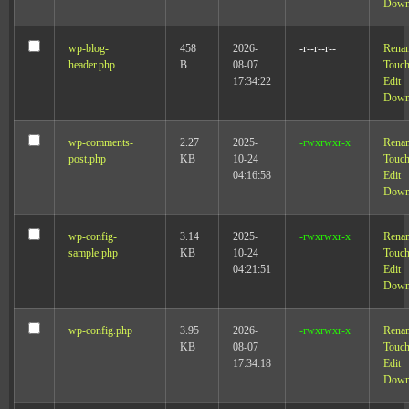
Down
wp-blog-
458
2026-
-r--r--r--
Rena
header.php
B
08-07
Touc
17:34:22
Edit
Down
wp-comments-
2.27
2025-
-rwxrwxr-x
Rena
post.php
KB
10-24
Touc
04:16:58
Edit
Down
wp-config-
3.14
2025-
-rwxrwxr-x
Rena
sample.php
KB
10-24
Touc
04:21:51
Edit
Down
wp-config.php
3.95
2026-
-rwxrwxr-x
Rena
KB
08-07
Touc
17:34:18
Edit
Down