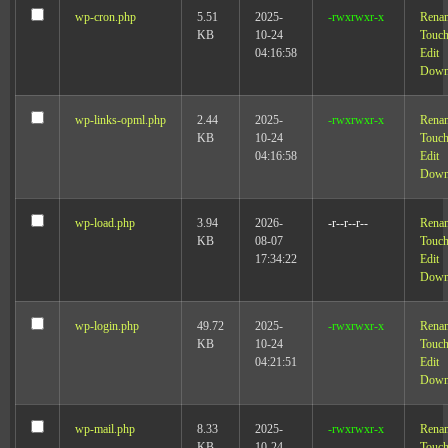
wp-cron.php
5.51
2025-
-rwxrwxr-x
Rena
KB
10-24
Touc
04:16:58
Edit
Down
wp-links-opml.php
2.44
2025-
-rwxrwxr-x
Rena
KB
10-24
Touc
04:16:58
Edit
Down
wp-load.php
3.94
2026-
-r--r--r--
Rena
KB
08-07
Touc
17:34:22
Edit
Down
wp-login.php
49.72
2025-
-rwxrwxr-x
Rena
KB
10-24
Touc
04:21:51
Edit
Down
wp-mail.php
8.33
2025-
-rwxrwxr-x
Rena
KB
10-24
Touc