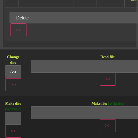
Change
Read file:
dir:
Make dir:
Make file:
(Writeable)
(Writeable)