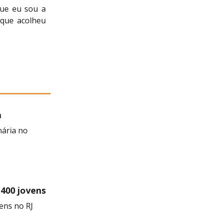
que eu sou a
 que acolheu
a
 Negra
nária no
 400 jovens
ens no RJ