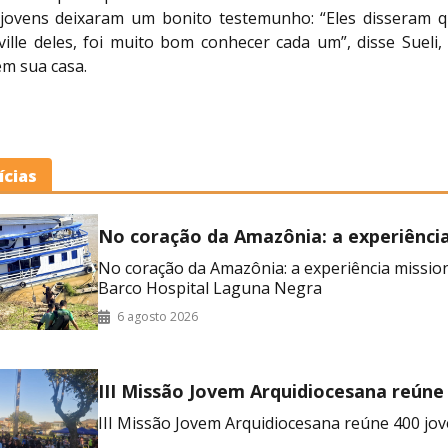
ovens deixaram um bonito testemunho: “Eles disseram 
ville deles, foi muito bom conhecer cada um”, disse Sueli,
em sua casa.
ícias
No coração da Amazônia: a experiênci
missionária no Barco Hospital Laguna
No coração da Amazônia: a experiência missio
Barco Hospital Laguna Negra
6 agosto 2026
III Missão Jovem Arquidiocesana reúne
no RJ
III Missão Jovem Arquidiocesana reúne 400 jov