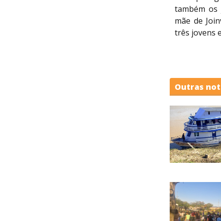
também os j
mãe de Join
três jovens 
Outras not