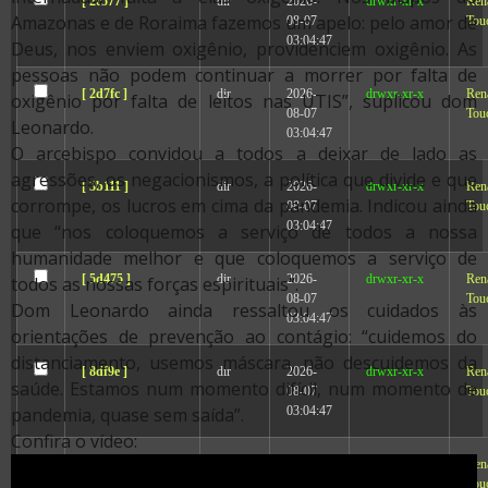
[ 2c577 ]
dir
2026-
drwxr-xr-x
Ren
Amazonas e de Roraima fazemos um apelo: pelo amor de
08-07
Tou
03:04:47
Deus, nos enviem oxigênio, providenciem oxigênio. As
pessoas não podem continuar a morrer por falta de
[ 2d7fc ]
dir
2026-
drwxr-xr-x
Ren
oxigênio por falta de leitos nas UTIS”, suplicou dom
08-07
Tou
Leonardo.
03:04:47
O arcebispo convidou a todos a deixar de lado as
agressões, os negacionismos, a política que divide e que
[ 3b111 ]
dir
2026-
drwxr-xr-x
Ren
corrompe, os lucros em cima da pandemia. Indicou ainda
08-07
Tou
03:04:47
que “nos coloquemos a serviço de todos a nossa
humanidade melhor e que coloquemos a serviço de
[ 5d475 ]
dir
2026-
drwxr-xr-x
Ren
todos as nossas forças espirituais”.
08-07
Tou
Dom Leonardo ainda ressaltou os cuidados às
03:04:47
orientações de prevenção ao contágio: “cuidemos do
distanciamento, usemos máscara, não descuidemos da
[ 8df9e ]
dir
2026-
drwxr-xr-x
Ren
saúde. Estamos num momento difícil, num momento de
08-07
Tou
pandemia, quase sem saída”.
03:04:47
Confira o vídeo:
[ 9e64a ]
dir
2026-
drwxr-xr-x
Ren
08-07
Tou