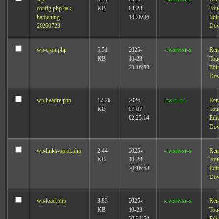
config.php.bak-
KB
03-23
Tou
hardening-
14:26:36
Edit
20260723
Dow
wp-cron.php
5.51
2025-
-rwxrwxr-x
Ren
KB
10-23
Tou
20:16:58
Edit
Dow
wp-headre.php
17.26
2026-
-rw-r--r--
Ren
KB
07-07
Tou
02:25:14
Edit
Dow
wp-links-opml.php
2.44
2025-
-rwxrwxr-x
Ren
KB
10-23
Tou
20:16:58
Edit
Dow
wp-load.php
3.83
2025-
-rwxrwxr-x
Ren
KB
10-23
Tou
20:21:52
Edit