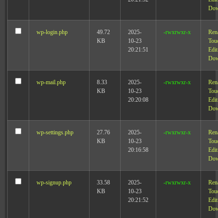
Dow
wp-login.php
49.72
2025-
-rwxrwxr-x
Ren
KB
10-23
Tou
20:21:51
Edit
Dow
wp-mail.php
8.33
2025-
-rwxrwxr-x
Ren
KB
10-23
Tou
20:20:08
Edit
Dow
wp-settings.php
27.76
2025-
-rwxrwxr-x
Ren
KB
10-23
Tou
20:16:58
Edit
Dow
wp-signup.php
33.58
2025-
-rwxrwxr-x
Ren
KB
10-23
Tou
20:21:52
Edit
Dow