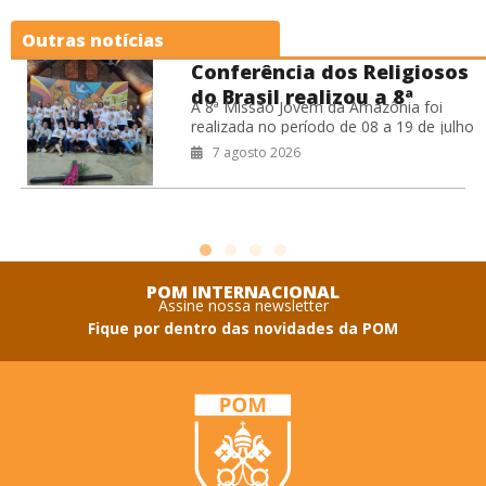
Outras notícias
Conferência dos Religiosos
do Brasil realizou a 8ª
A 8ª Missão Jovem da Amazônia foi
Missão Jovem na Amazônia
realizada no período de 08 a 19 de julho
de 2026, na Prelazia de São Félix do
7 agosto 2026
POM INTERNACIONAL
Assine nossa newsletter
Fique por dentro das novidades da POM