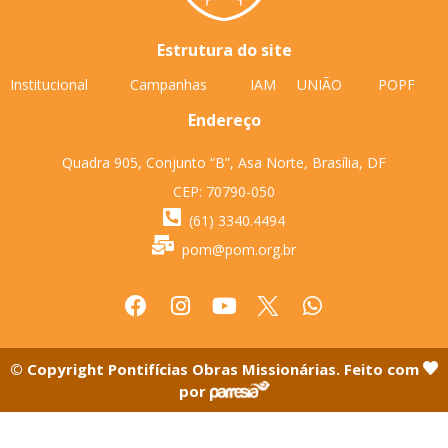
Estrutura do site
Institucional
Campanhas
IAM
UNIÃO
POPF
Endereço
Quadra 905, Conjunto “B”, Asa Norte, Brasília, DF
CEP: 70790-050
(61) 3340.4494
pom@pom.org.br
© Copyright Pontifícias Obras Missionárias. Feito com
por