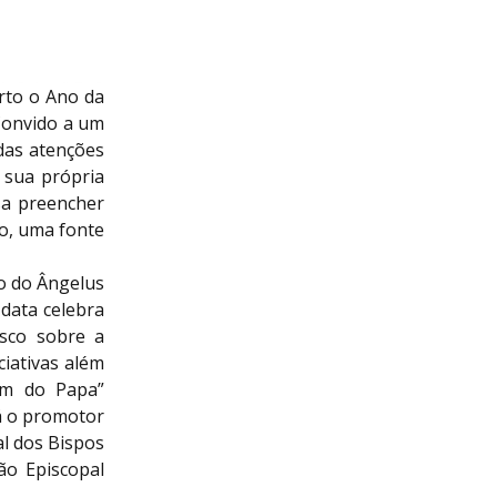
erto o Ano da
 Convido a um
 das atenções
 sua própria
sa preencher
o, uma fonte
o do Ângelus
 data celebra
isco sobre a
ciativas além
em do Papa”
rá o promotor
al dos Bispos
ão Episcopal