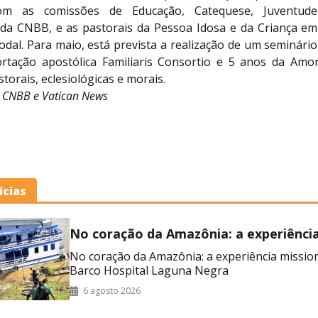
com as comissões de Educação, Catequese, Juventude
 da CNBB, e as pastorais da Pessoa Idosa e da Criança em
odal. Para maio, está prevista a realização de um seminári
rtação apostólica Familiaris Consortio e 5 anos da Amori
torais, eclesiológicas e morais.
 CNBB e Vatican News
ícias
No coração da Amazônia: a experiênci
missionária no Barco Hospital Laguna
No coração da Amazônia: a experiência missio
Barco Hospital Laguna Negra
6 agosto 2026