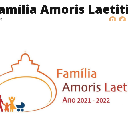
amília Amoris Laetit
21