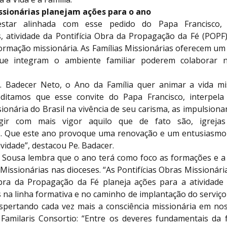
ssionárias planejam ações para o ano
star alinhada com esse pedido do Papa Francisco, 
s, atividade da Pontifícia Obra da Propagação da Fé (POPF
formação missionária. As Famílias Missionárias oferecem u
ue integram o ambiente familiar poderem colaborar 
 Badecer Neto, o Ano da Família quer animar a vida mi
reditamos que esse convite do Papa Francisco, interpel
sionária do Brasil na vivência de seu carisma, as impulsion
gir com mais vigor aquilo que de fato são, igrejas
s. Que este ano provoque uma renovação e um entusiasmo
vidade”, destacou Pe. Badacer.
n Sousa lembra que o ano terá como foco as formações e a
 Missionárias nas dioceses. “As Pontifícias Obras Missionári
Obra da Propagação da Fé planeja ações para a atividade 
 na linha formativa e no caminho de implantação do serviç
espertando cada vez mais a consciência missionária em noss
Familaris Consortio: “Entre os deveres fundamentais da fa