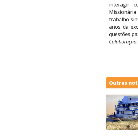
interagir 
Missionária
trabalho sin
anos da exo
questões pas
Colaboração:
Outras not