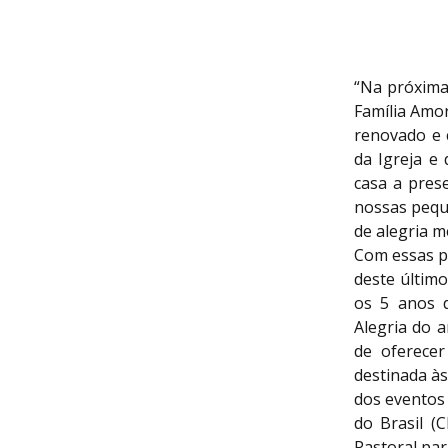
“Na próxima 
Família Amor
renovado e c
da Igreja e
casa a pres
nossas pequ
de alegria m
Com essas p
deste último
os 5 anos d
Alegria do a
de oferece
destinada às
dos eventos 
do Brasil (
Pastoral para