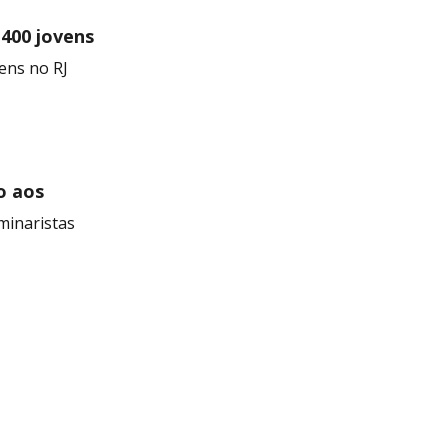
 400 jovens
ens no RJ
o aos
minaristas