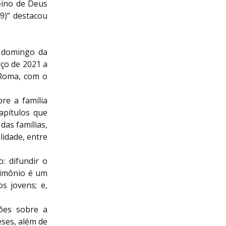
Reino de Deus
49)” destacou
o domingo da
rço de 2021 a
 Roma, com o
re a família
apítulos que
das famílias,
lidade, entre
: difundir o
rimônio é um
os jovens; e,
sões sobre a
eses, além de