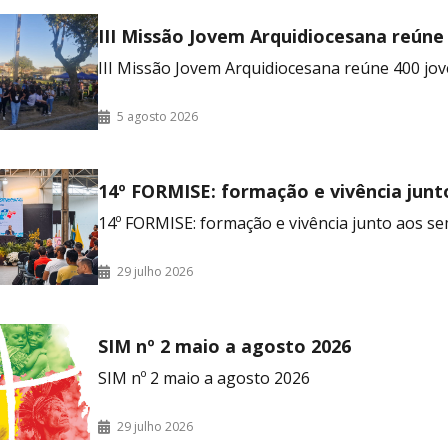
III Missão Jovem Arquidiocesana reúne
no RJ
III Missão Jovem Arquidiocesana reúne 400 jov
5 agosto 2026
14º FORMISE: formação e vivência junt
seminaristas
14º FORMISE: formação e vivência junto aos se
29 julho 2026
SIM nº 2 maio a agosto 2026
SIM nº 2 maio a agosto 2026
29 julho 2026