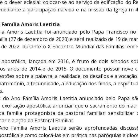
e o dever eclesial: colocar-se ao serviço da edificação do 
 mediante a participação na vida e na missão da Igreja (n 
.
 Família Amoris Laetitia
ia Amoris Laetitia foi anunciado pelo Papa Francisco n
lia (27 de dezembro de 2020) e será realizado de 19 de ma
 de 2022, durante o X Encontro Mundial das Famílias, em
.
 apostólica, lançada em 2016, é fruto de dois sínodos sob
nos anos de 2014 e de 2015. O documento possui nove c
tões sobre a palavra, a realidade, os desafios e a vocação 
trimônio, a fecundidade, a educação dos filhos, a espiritua
s.
s do Ano Família Amoris Laetitia anunciado pelo Papa são
 exortação apostólica; anunciar que o sacramento do mat
a família protagonista da pastoral familiar; sensibilizar 
har e a ação da Pastoral Familiar.
no Família Amoris Laetitia serão aprofundadas discus
ostólica e como colocá-las em prática nas paróquias e dioc