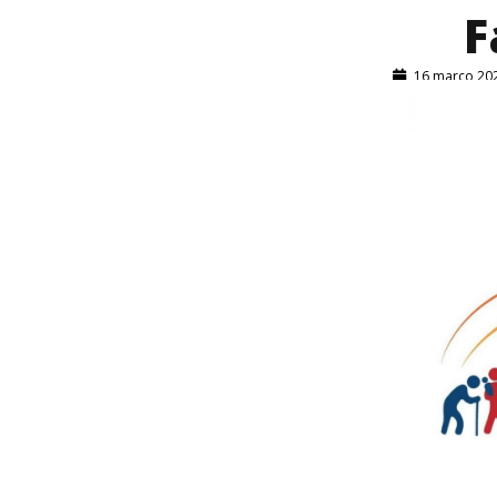
F
16 março 20