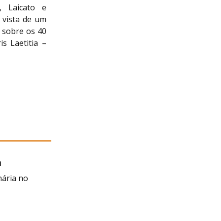
, Laicato e
 vista de um
o sobre os 40
s Laetitia –
a
 Negra
nária no