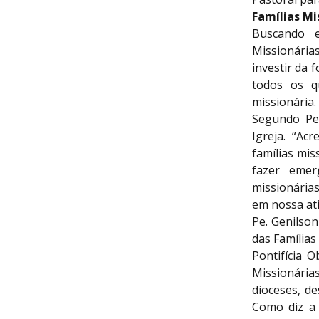
Famílias Mi
Buscando e
Missionária
investir da 
todos os q
missionária.
Segundo Pe.
Igreja. “Ac
famílias mis
fazer emer
missionária
em nossa ati
Pe. Genilso
das Famílias
Pontifícia 
Missionárias
dioceses, d
Como diz a 