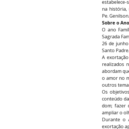
estabelece-s
na história,
Pe. Genilson
Sobre o Ano
O ano Famíl
Sagrada Famí
26 de junho
Santo Padre
A exortação
realizados 
abordam ques
o amor no ma
outros tema
Os objetivo
conteúdo da
dom; fazer d
ampliar o ol
Durante o A
exortação ap