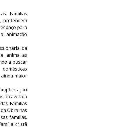
as Famílias
), pretendem
m espaço para
na animação
ssionária da
a e anima as
ando a buscar
 domésticas
 ainda maior
 implantação
as através da
das Famílias
o da Obra nas
as famílias.
mília cristã