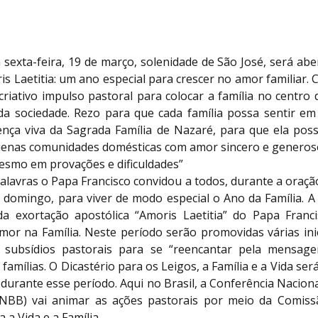
sexta-feira, 19 de março, solenidade de São José, será ab
is Laetitia: um ano especial para crescer no amor familiar.
riativo impulso pastoral para colocar a família no centro
 da sociedade. Rezo para que cada família possa sentir em
ença viva da Sagrada Família de Nazaré, para que ela pos
enas comunidades domésticas com amor sincero e generos
esmo em provações e dificuldades”
alavras o Papa Francisco convidou a todos, durante a oraçã
 domingo, para viver de modo especial o Ano da Família. A
a exortação apostólica “Amoris Laetitia” do Papa Franc
mor na Família. Neste período serão promovidas várias ini
r subsídios pastorais para se “reencantar pela mensag
 famílias. O Dicastério para os Leigos, a Família e a Vida se
durante esse período. Aqui no Brasil, a Conferência Nacion
CNBB) vai animar as ações pastorais por meio da Comiss
 a Vida e a Família.