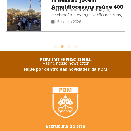
Arquidiocesana reúne 400
Encontro promoveu formação,
jovens no RJ
celebração e evangelização nas ruas,
fortalecendo o compromisso missionário
5 agosto 2026
da juventude da Arquidiocese de São
Sebastião do Rio de Janeiro.
Coordenação
POM INTERNACIONAL
Assine nossa newsletter
Fique por dentro das novidades da POM
Estrutura do site