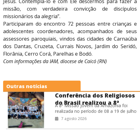
Jesus. Contemplá-lo e com Ele descermos para fazer a
missão, com verdadeira convicção de discípulos
missionários da alegria”.
Participaram do encontro 72 pessoas entre crianças e
adolescentes coordenadores, acompanhados de seus
assessores paroquiais, vindos das cidades de Carnaúba
dos Dantas, Cruzeta, Currais Novos, Jardim do Seridó,
Florânia, Cerro Corá, Parelhas e Bodó.
Com informações da IAM, diocese de Caicó (RN)
Outras notícias
Conferência dos Religiosos
do Brasil realizou a 8ª
A 8ª Missão Jovem da Amazônia foi
Missão Jovem na Amazônia
realizada no período de 08 a 19 de julho
de 2026, na Prelazia de São Félix do
7 agosto 2026