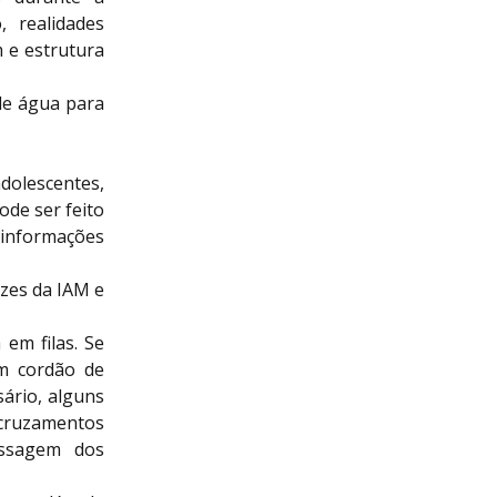
, realidades
m e estrutura
de água para
dolescentes,
ode ser feito
 informações
azes da IAM e
em filas. Se
um cordão de
sário, alguns
 cruzamentos
assagem dos