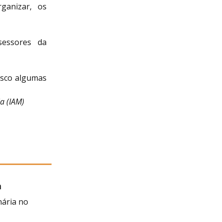
ganizar, os
sessores da
osco algumas
ia (IAM)
a
 Negra
nária no