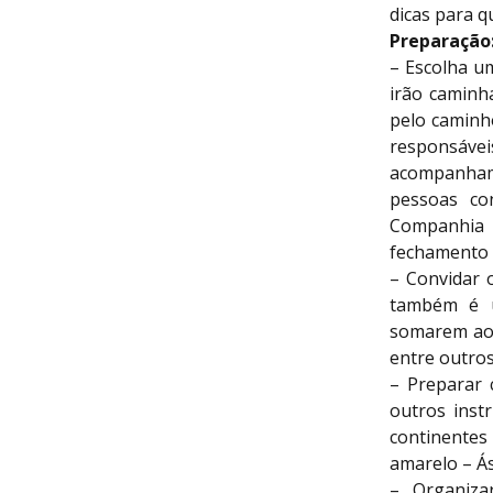
dicas para q
Preparação
– Escolha um
irão caminha
pelo caminho
responsávei
acompanhame
pessoas co
Companhia d
fechamento 
– Convidar 
também é u
somarem ao 
entre outros
– Preparar 
outros inst
continentes 
amarelo – Ás
– Organiza