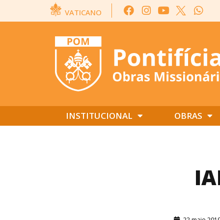
VATICANO
INSTITUCIONAL
OBRAS
IA
22 maio 201