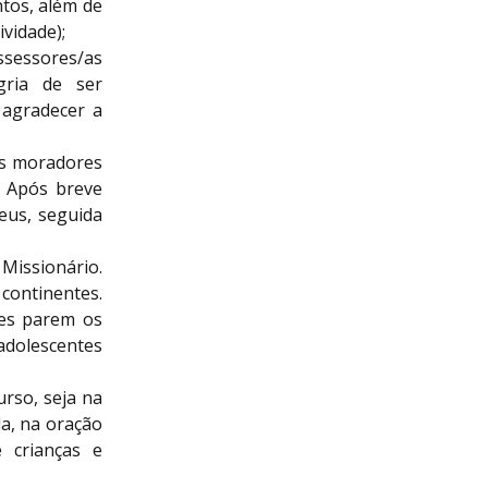
tos, além de
ividade);
ssessores/as
gria de ser
 agradecer a
os moradores
. Após breve
eus, seguida
issionário.
continentes.
tes parem os
adolescentes
rso, seja na
da, na oração
 crianças e