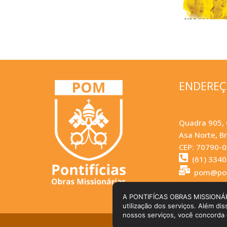
ENDERE
Quadra 905, 
Asa Norte, Br
CEP: 70790-
(61) 334
pom@pom
A PONTIFÍCAS OBRAS MISSIONÁRIAS 
utilização dos serviços. Além dis
nossos serviços, você concorda
© Co