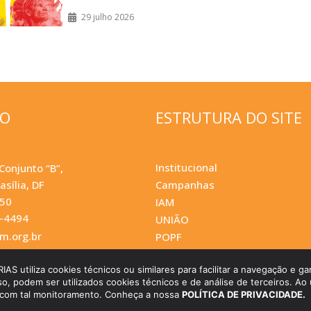
29 julho 2026
ÇO
ESTRUTURA DO SITE
Institucional
Conjunto “B”,
asília, DF
Campanhas
050
IAM
0-4494
UNIÃO
.org.br
POPF
utiliza cookies técnicos ou similares para facilitar a navegação e gar
so, podem ser utilizados cookies técnicos e de análise de terceiros. Ao u
 com tal monitoramento. Conheça a nossa
POLÍTICA DE PRIVACIDADE.
pyright Pontifícias Obras Missionárias. Feito com
por