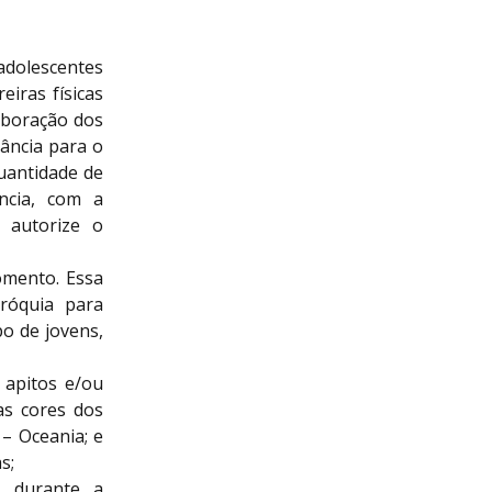
 adolescentes
eiras físicas
laboração dos
ância para o
uantidade de
ncia, com a
e autorize o
omento. Essa
róquia para
o de jovens,
 apitos e/ou
as cores dos
 – Oceania; e
s;
s durante a