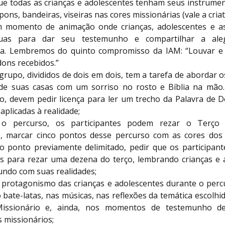
que todas as crianças e adolescentes tenham seus instrumen
ons, bandeiras, viseiras nas cores missionárias (vale a criat
 momento de animação onde crianças, adolescentes e a
as para dar seu testemunho e compartilhar a ale
/a. Lembremos do quinto compromisso da IAM: “Louvar e
ons recebidos.”
grupo, divididos de dois em dois, tem a tarefa de abordar 
de suas casas com um sorriso no rosto e Bíblia na mão
o, devem pedir licença para ler um trecho da Palavra de D
aplicadas à realidade;
o percurso, os participantes podem rezar o Terço M
, marcar cinco pontos desse percurso com as cores dos 
 ponto previamente delimitado, pedir que os participan
s para rezar uma dezena do terço, lembrando crianças e 
undo com suas realidades;
o protagonismo das crianças e adolescentes durante o percu
bate-latas, nas músicas, nas reflexões da temática escolhi
issionário e, ainda, nos momentos de testemunho de
 missionários;