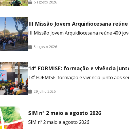
6 agosto 2026
III Missão Jovem Arquidiocesana reúne
no RJ
III Missão Jovem Arquidiocesana reúne 400 jov
5 agosto 2026
14º FORMISE: formação e vivência junt
seminaristas
14º FORMISE: formação e vivência junto aos se
29 julho 2026
SIM nº 2 maio a agosto 2026
SIM nº 2 maio a agosto 2026