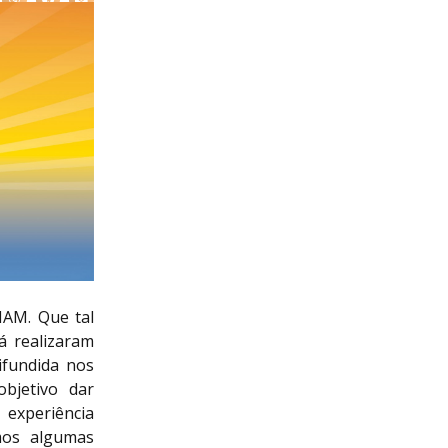
IAM. Que tal
á realizaram
ifundida nos
objetivo dar
 experiência
amos algumas