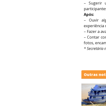
– Sugerir 
participant
Após:
– Ouvir al
experiência 
– Fazer a av
– Contar co
fotos, enca
* Secretária 
Outras not