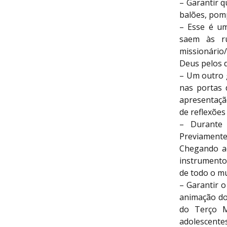
– Garantir 
balões, pomp
– Esse é um
saem às ru
missionário
Deus pelos d
– Um outro 
nas portas 
apresentaçã
de reflexões 
– Durante 
Previamente
Chegando ao
instrumento
de todo o m
– Garantir 
animação do 
do Terço M
adolescentes