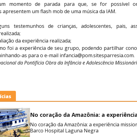
um momento de parada para que, se for possível or
es apresentem um flash mob de uma música da IAM.
guns testemunhos de crianças, adolescentes, pais, as
realizada;
aliação da experiência realizada;
mo foi a experiência de seu grupo, podendo partilhar con
minhando-as para o e-mail
infancia@pom.sitesparresia.com
.
nacional da Pontifícia Obra da Infância e Adolescência Missionár
ícias
No coração da Amazônia: a experiênci
missionária no Barco Hospital Laguna
No coração da Amazônia: a experiência missio
Barco Hospital Laguna Negra