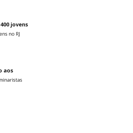
 400 jovens
ens no RJ
o aos
minaristas