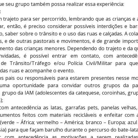
ue seu grupo também possa realizar essa experiência:
:
 trajeto para ser percorrido, lembrando que as crianças e
r, então, é preciso considerar possíveis interdições e barr
, saber sobre o trânsito e o uso das ruas e calçadas. A co
s, e de outras pastorais e movimentos, é de grande import
nto das crianças menores. Dependendo do trajeto e da q
nvidadas, é possível entrar em contato, com antecedê
e Trânsito/Tráfego e/ou Polícia Civil/Militar para qu
das ruas e acompanhe o evento.
os pais ou responsáveis para estarem presentes nesse m
ma oportunidade para convidar outros grupos da pa
grupo da IAM (adolescentes da catequese, coroinhas, grup
);
com antecedência as latas, garrafas pets, panelas velhas,
rumentos feitos com materiais recicláveis e enfeitar com 
(verde – África; vermelho – América; branco – Europa; azul
ia) para que façam barulho durante o percurso do bate-lata
r com antecedência as motivações a serem realizada