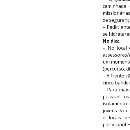
caminhada (
missionárias
de segurança
– Pedir, an
se hidratare
No dia:
– No local 
assessores/a
um momento 
(percurso, d
– À frente v
cinco bandei
– Para maio
possível, o
isolamento d
jovens e/ou
e locais d
participante