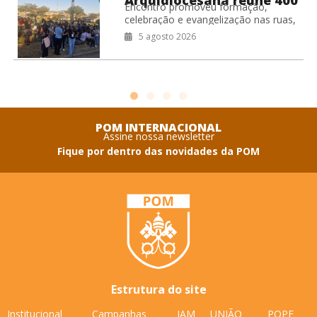
Arquidiocesana reúne 400
Encontro promoveu formação,
jovens no RJ
celebração e evangelização nas ruas,
fortalecendo o compromisso missionário
5 agosto 2026
da juventude da Arquidiocese de São
Sebastião do Rio de Janeiro.
Coordenação
POM INTERNACIONAL
Assine nossa newsletter
Fique por dentro das novidades da POM
Estrutura do site
Institucional
Campanhas
IAM
UNIÃO
POPF