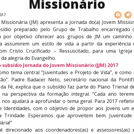
Missionário
2017
 Missionária (JM) apresenta a Jornada do(a) Jovem Missioná
bsídio preparado pelo Grupo de Trabalho encarregado 
em por objetivo oferecer aos grupos de JM um caminho 
a assumirem um estilo de vida a partir da experiência
om Cristo Crucificado – Ressuscitado, para uma Igrej
da alegria do Evangelho.
o subsídio Jornada do Jovem Missionário (JJM) 2017
como tema central “Juventudes e Projeto de Vida”, e como
ão”. Padre Badacer Neto, secretário nacional da Pontif
da Fé, explica que o subsídio faz parte do Plano Trienal d
, na perspectiva da formação integral. “Cada ano ter
 nos ajudará a aprofundar o tema geral. Para 2017 refleti
e Identidades, com o objetivo de propor aos jovens um es
a Trindade. Esperamos que aproveitem bem. Juventude 
ária!”
 é direcionado aos coordenadores(as) e assessores(as)