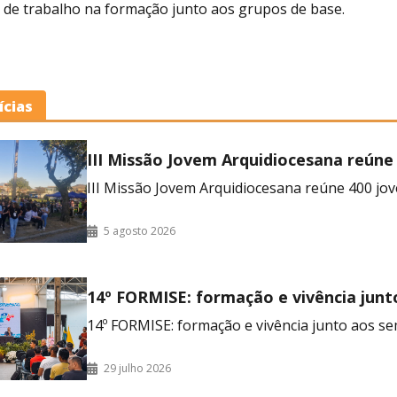
 de trabalho na formação junto aos grupos de base.
ícias
III Missão Jovem Arquidiocesana reúne
no RJ
III Missão Jovem Arquidiocesana reúne 400 jov
5 agosto 2026
14º FORMISE: formação e vivência junt
seminaristas
14º FORMISE: formação e vivência junto aos se
29 julho 2026