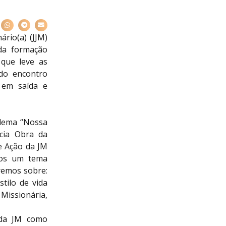
rio(a) (JJM)
da formação
que leve as
 do encontro
a em saída e
 lema “Nossa
ícia Obra da
e Ação da JM
emos um tema
remos sobre:
tilo de vida
Missionária,
 da JM como