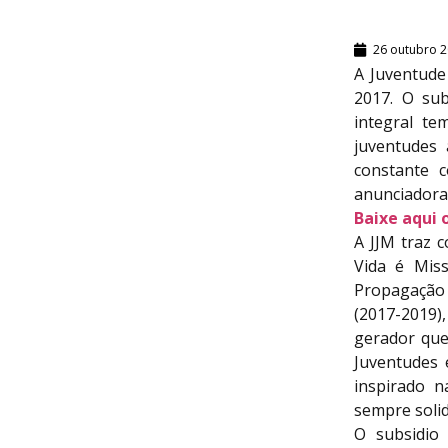
26 outubro 
A Juventude
2017. O su
integral t
juventudes 
constante c
anunciadora 
Baixe aqui 
A JJM traz 
Vida é Miss
Propagação 
(2017-2019)
gerador que
Juventudes 
inspirado n
sempre solid
O subsidio