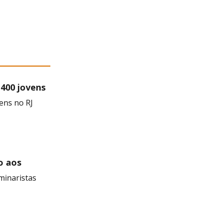
 400 jovens
ens no RJ
o aos
minaristas