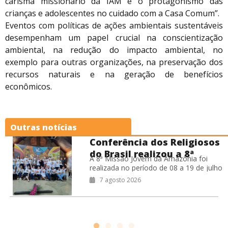
carisma missionário da IAM e o protagonismo das
crianças e adolescentes no cuidado com a Casa Comum”.
Eventos com políticas de ações ambientais sustentáveis
desempenham um papel crucial na conscientização
ambiental, na redução do impacto ambiental, no
exemplo para outras organizações, na preservação dos
recursos naturais e na geração de benefícios
econômicos.
Outras notícias
Conferência dos Religiosos
do Brasil realizou a 8ª
A 8ª Missão Jovem da Amazônia foi
Missão Jovem na Amazônia
realizada no período de 08 a 19 de julho
de 2026, na Prelazia de São Félix do
7 agosto 2026