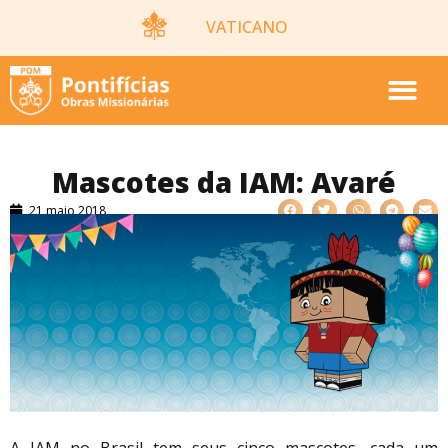
VATICANO
Mascotes da IAM: Avaré
21 maio 2018
A IAM no Brasil tem seus cinco mascotes, cada um