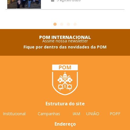
da juventude da Arquidiocese de São
Sebastião do Rio de Janeiro.
Coordenação
POM INTERNACIONAL
Assine nossa newsletter
Fique por dentro das novidades da POM
Estrutura do site
Institucional
Campanhas
IAM
UNIÃO
POPF
Endereço