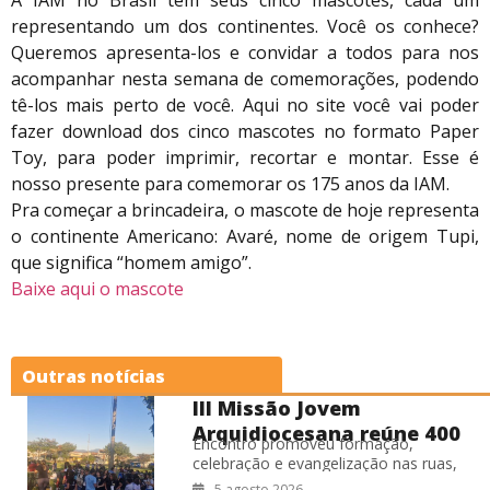
representando um dos continentes. Você os conhece?
Queremos apresenta-los e convidar a todos para nos
acompanhar nesta semana de comemorações, podendo
tê-los mais perto de você. Aqui no site você vai poder
fazer download dos cinco mascotes no formato Paper
Toy, para poder imprimir, recortar e montar. Esse é
nosso presente para comemorar os 175 anos da IAM.
Pra começar a brincadeira, o mascote de hoje representa
o continente Americano: Avaré, nome de origem Tupi,
que significa “homem amigo”.
Baixe aqui o mascote
Outras notícias
III Missão Jovem
Arquidiocesana reúne 400
Encontro promoveu formação,
jovens no RJ
celebração e evangelização nas ruas,
fortalecendo o compromisso missionário
5 agosto 2026