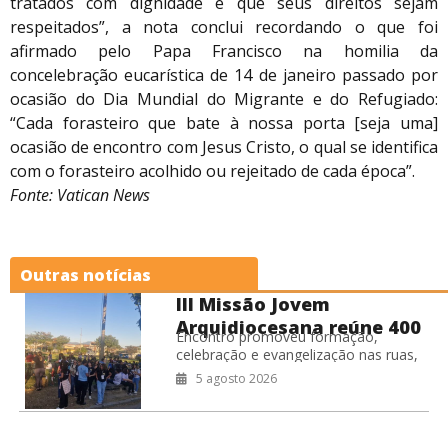
tratados com dignidade e que seus direitos sejam
respeitados”, a nota conclui recordando o que foi
afirmado pelo Papa Francisco na homilia da
concelebração eucarística de 14 de janeiro passado por
ocasião do Dia Mundial do Migrante e do Refugiado:
“Cada forasteiro que bate à nossa porta [seja uma]
ocasião de encontro com Jesus Cristo, o qual se identifica
com o forasteiro acolhido ou rejeitado de cada época”.
Fonte: Vatican News
Outras notícias
III Missão Jovem
Arquidiocesana reúne 400
Encontro promoveu formação,
jovens no RJ
celebração e evangelização nas ruas,
fortalecendo o compromisso missionário
5 agosto 2026
da juventude da Arquidiocese de São
Sebastião do Rio de Janeiro.
Coordenação