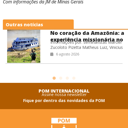
Com informações da JM de Minas Gerais
Outras notícias
No coração da Amazônia: a
experiência missionária no
Informações por: seminaristas Marciel
Barco Hospital Laguna
Zucoloto Pizetta Matheus Luiz, Vinicius
Negra
Leite de Oliveira Willian Miranda Cardoso
6 agosto 2026
Durante o período de férias do
seminário, os seminaristas
POM INTERNACIONAL
Assine nossa newsletter
Fique por dentro das novidades da POM