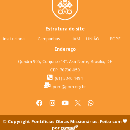
Estrutura do site
Institucional
Campanhas
IAM
UNIÃO
POPF
Endereço
Quadra 905, Conjunto “B”, Asa Norte, Brasília, DF
CEP: 70790-050
(61) 3340.4494
pom@pom.org.br
© Copyright Pontifícias Obras Missionárias. Feito com
por