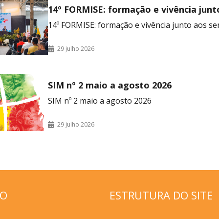
14º FORMISE: formação e vivência junt
seminaristas
14º FORMISE: formação e vivência junto aos se
29 julho 2026
SIM nº 2 maio a agosto 2026
SIM nº 2 maio a agosto 2026
29 julho 2026
ÇO
ESTRUTURA DO SITE