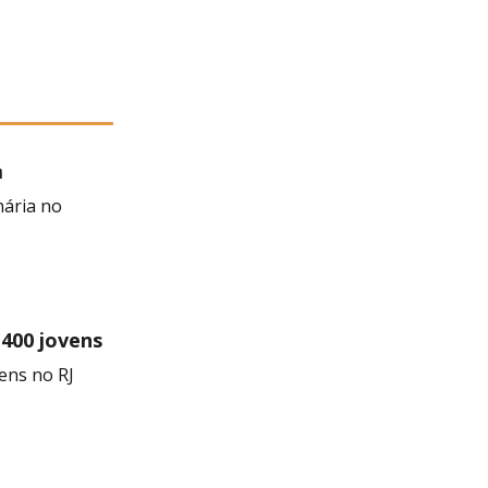
a
 Negra
nária no
 400 jovens
ens no RJ