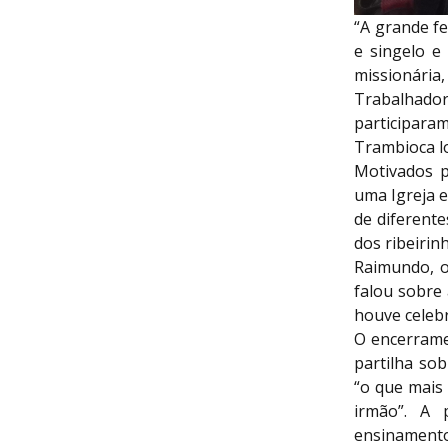
“A grande f
e singelo e
missionári
Trabalhador
participara
Trambioca lo
Motivados p
uma Igreja 
de diferente
dos ribeirin
Raimundo, o
falou sobre a
houve celebr
O encerram
partilha so
“o que mais
irmão”. A 
ensinamento