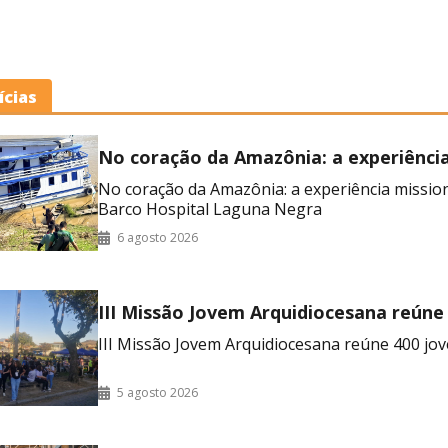
ícias
No coração da Amazônia: a experiênci
missionária no Barco Hospital Laguna
No coração da Amazônia: a experiência missio
Barco Hospital Laguna Negra
6 agosto 2026
III Missão Jovem Arquidiocesana reúne
no RJ
III Missão Jovem Arquidiocesana reúne 400 jov
5 agosto 2026