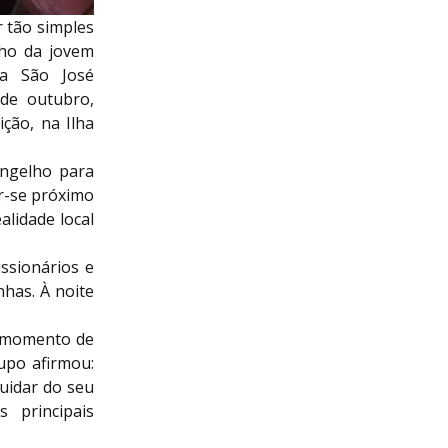
 tão simples
nho da jovem
ia São José
 de outubro,
ção, na Ilha
angelho para
r-se próximo
alidade local
ssionários e
inhas. À noite
 momento de
upo afirmou:
uidar do seu
 principais