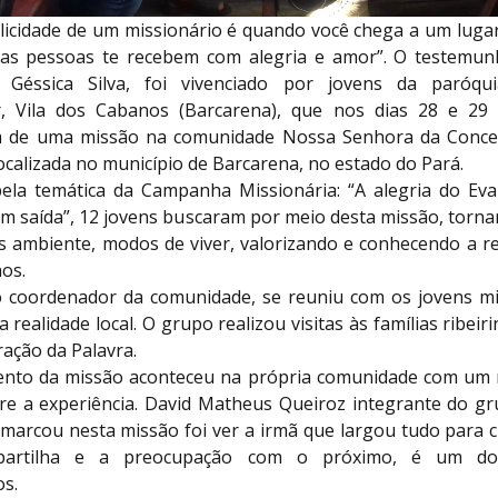
elicidade de um missionário é quando você chega a um lugar
 as pessoas te recebem com alegria e amor”. O testemu
a, Géssica Silva, foi vivenciado por jovens da paróqu
, Vila dos Cabanos (Barcarena), que nos dias 28 e 29
m de uma missão na comunidade Nossa Senhora da Concei
calizada no município de Barcarena, no estado do Pará.
ela temática da Campanha Missionária: “A alegria do Ev
em saída”, 12 jovens buscaram por meio desta missão, torna
s ambiente, modos de viver, valorizando e conhecendo a re
hos.
 coordenador da comunidade, se reuniu com os jovens mi
 realidade local. O grupo realizou visitas às famílias ribeir
ação da Palavra.
ento da missão aconteceu na própria comunidade com um
bre a experiência. David Matheus Queiroz integrante do gr
 marcou nesta missão foi ver a irmã que largou tudo para c
partilha e a preocupação com o próximo, é um dos
s.