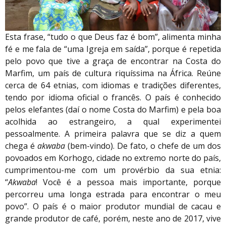
Esta frase, “tudo o que Deus faz é bom”, alimenta minha
fé e me fala de “uma Igreja em saída”, porque é repetida
pelo povo que tive a graça de encontrar na Costa do
Marfim, um país de cultura riquíssima na África. Reúne
cerca de 64 etnias, com idiomas e tradições diferentes,
tendo por idioma oficial o francês. O país é conhecido
pelos elefantes (daí o nome Costa do Marfim) e pela boa
acolhida ao estrangeiro, a qual experimentei
pessoalmente. A primeira palavra que se diz a quem
chega é
akwaba
(bem-vindo). De fato, o chefe de um dos
povoados em Korhogo, cidade no extremo norte do país,
cumprimentou-me com um provérbio da sua etnia:
“
Akwaba
! Você é a pessoa mais importante, porque
percorreu uma longa estrada para encontrar o meu
povo”. O país é o maior produtor mundial de cacau e
grande produtor de café, porém, neste ano de 2017, vive