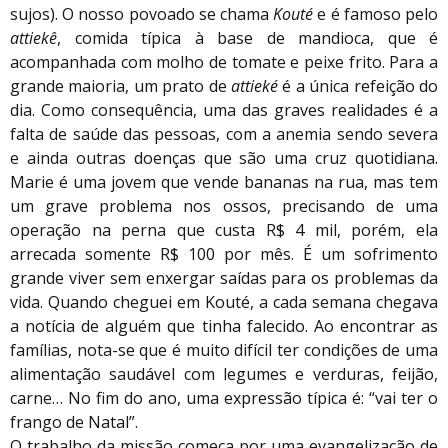
sujos). O nosso povoado se chama
Kouté
e é famoso pelo
attiekê
, comida típica à base de mandioca, que é
acompanhada com molho de tomate e peixe frito. Para a
grande maioria, um prato de
attieké
é a única refeição do
dia. Como consequência, uma das graves realidades é a
falta de saúde das pessoas, com a anemia sendo severa
e ainda outras doenças que são uma cruz quotidiana.
Marie é uma jovem que vende bananas na rua, mas tem
um grave problema nos ossos, precisando de uma
operação na perna que custa R$ 4 mil, porém, ela
arrecada somente R$ 100 por mês. É um sofrimento
grande viver sem enxergar saídas para os problemas da
vida. Quando cheguei em Kouté, a cada semana chegava
a notícia de alguém que tinha falecido. Ao encontrar as
famílias, nota-se que é muito difícil ter condições de uma
alimentação saudável com legumes e verduras, feijão,
carne… No fim do ano, uma expressão típica é: “vai ter o
frango de Natal”.
O trabalho da missão começa por uma evangelização de