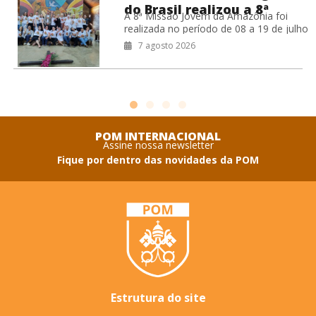
do Brasil realizou a 8ª
A 8ª Missão Jovem da Amazônia foi
Missão Jovem na Amazônia
realizada no período de 08 a 19 de julho
de 2026, na Prelazia de São Félix do
7 agosto 2026
POM INTERNACIONAL
Assine nossa newsletter
Fique por dentro das novidades da POM
Estrutura do site